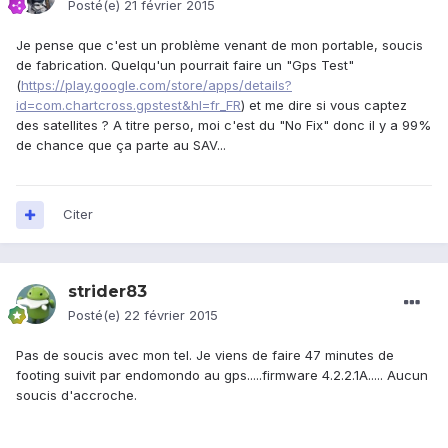
Posté(e)
21 février 2015
Je pense que c'est un problème venant de mon portable, soucis
de fabrication. Quelqu'un pourrait faire un "Gps Test"
(
https://play.google.com/store/apps/details?
id=com.chartcross.gpstest&hl=fr_FR
) et me dire si vous captez
des satellites ? A titre perso, moi c'est du "No Fix" donc il y a 99%
de chance que ça parte au SAV...
Citer
strider83
Posté(e)
22 février 2015
Pas de soucis avec mon tel. Je viens de faire 47 minutes de
footing suivit par endomondo au gps.....firmware 4.2.2.1A..... Aucun
soucis d'accroche.