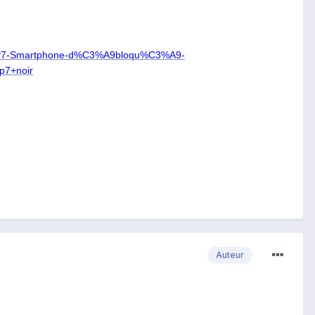
i-P7-Smartphone-d%C3%A9bloqu%C3%A9-
p7+noir
Auteur