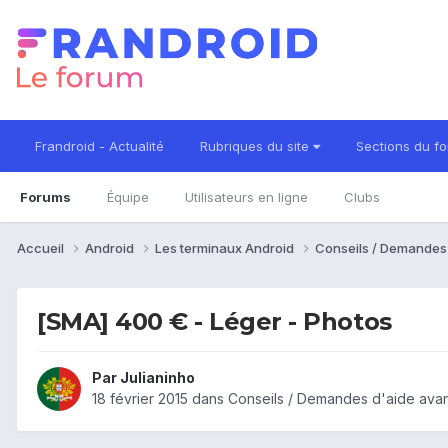
Frandroid - Actualité
Rubriques du site
Sections du f
Forums
Équipe
Utilisateurs en ligne
Clubs
Accueil
Android
Les terminaux Android
Conseils / Demandes
[SMA] 400 € - Léger - Photos
Par
Julianinho
18 février 2015
dans
Conseils / Demandes d'aide avan