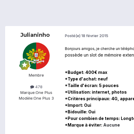
Julianinho
Posté(e)
18 février 2015
Bonjours amigos, je cherche un télépho
possède un slot de mémoire extens
*Budget: 400€ max
Membre
*Type d'achat: neuf
*Taille d'écran: 5 pouces
478
*Utilisation: internet, photos
Marque:
One Plus
Modèle:
One Plus 3
*Critères principaux: 4G, appare
*Import: Oui
*Bidouille: Oui
*Pour combien de temps: Long
*Marque à éviter:
Aucune