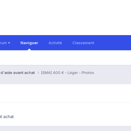
orum
Naviguer
Activité
Classement
 d'aide avant achat
[SMA] 400 € - Léger - Photos
t achat