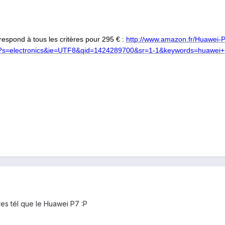
respond à tous les critères pour 295 € :
http://www.amazon.fr/Huawe
s=electronics&ie=UTF8&qid=1424289700&sr=1-1&keywords=huawei+
es tél que le Huawei P7 :P