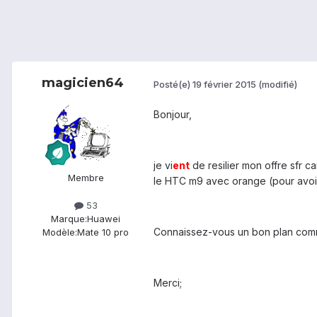
magicien64
Posté(e)
19 février 2015
(modifié)
Bonjour,
je vi
ent
de resilier mon offre sfr ca
Membre
le HTC m9 avec orange (pour avoir
53
Marque:
Huawei
Connaissez-vous un bon plan comm
Modèle:
Mate 10 pro
Merci;