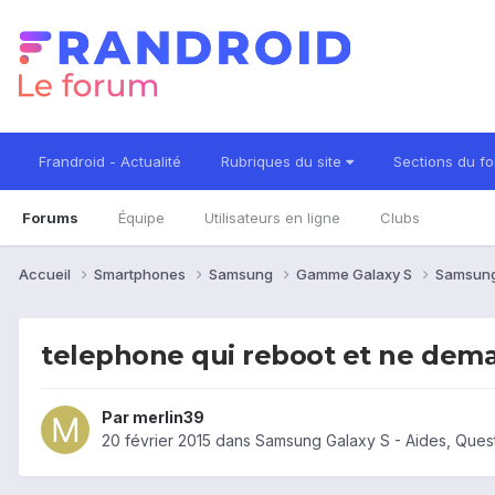
Frandroid - Actualité
Rubriques du site
Sections du f
Forums
Équipe
Utilisateurs en ligne
Clubs
Accueil
Smartphones
Samsung
Gamme Galaxy S
Samsung
telephone qui reboot et ne dema
Par
merlin39
20 février 2015
dans
Samsung Galaxy S - Aides, Ques