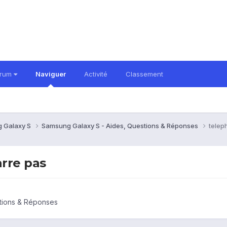
orum
Naviguer
Activité
Classement
 Galaxy S
Samsung Galaxy S - Aides, Questions & Réponses
telep
rre pas
tions & Réponses