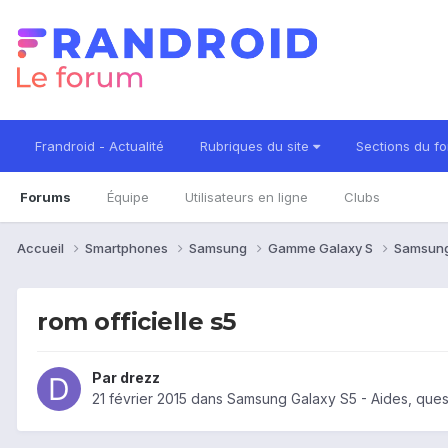
Frandroid - Actualité
Rubriques du site
Sections du f
Forums
Équipe
Utilisateurs en ligne
Clubs
Accueil
Smartphones
Samsung
Gamme Galaxy S
Samsung
rom officielle s5
Par
drezz
21 février 2015
dans
Samsung Galaxy S5 - Aides, ques