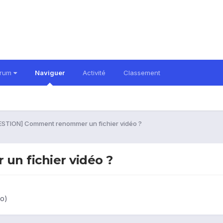
orum
Naviguer
Activité
Classement
STION] Comment renommer un fichier vidéo ?
n fichier vidéo ?
éo)