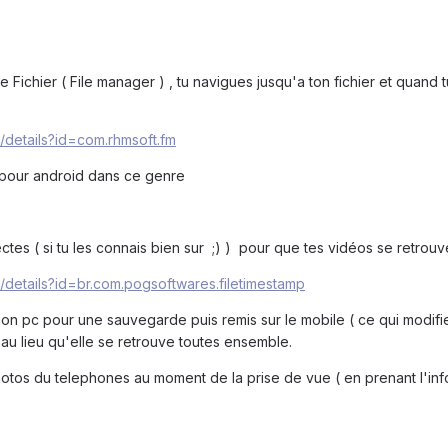
e Fichier ( File manager ) , tu navigues jusqu'a ton fichier et quand 
/details?id=com.rhmsoft.fm
r pour android dans ce genre
tes ( si tu les connais bien sur ;) ) pour que tes vidéos se retrouven
/details?id=br.com.pogsoftwares.filetimestamp
mon pc pour une sauvegarde puis remis sur le mobile ( ce qui modifie
 au lieu qu'elle se retrouve toutes ensemble.
hotos du telephones au moment de la prise de vue ( en prenant l'info