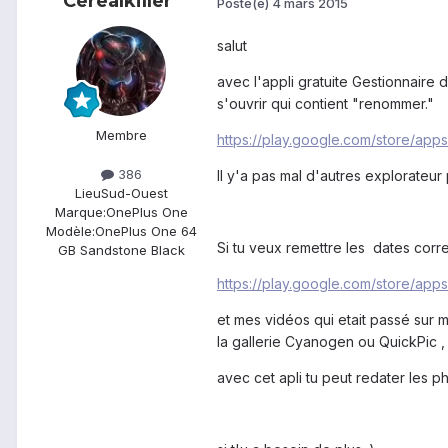
Cerealkiller
Posté(e)
4 mars 2015
salut
avec l'appli gratuite Gestionnaire d
s'ouvrir qui contient "renommer."
Membre
https://play.google.com/store/apps
386
Il y'a pas mal d'autres explorateu
Lieu
Sud-Ouest
Marque:
OnePlus One
Modèle:
OnePlus One 64
Si tu veux remettre les dates correc
GB Sandstone Black
https://play.google.com/store/apps
et mes vidéos qui etait passé sur 
la gallerie Cyanogen ou QuickPic ,
avec cet apli tu peut redater les p