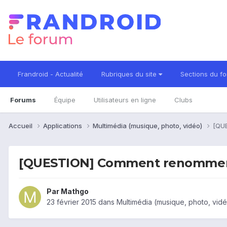
Frandroid - Actualité
Rubriques du site
Sections du f
Forums
Équipe
Utilisateurs en ligne
Clubs
Accueil
Applications
Multimédia (musique, photo, vidéo)
[QUE
[QUESTION] Comment renommer u
Par
Mathgo
23 février 2015
dans
Multimédia (musique, photo, vid