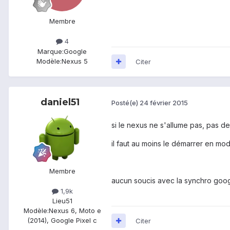
Membre
4
Marque:
Google
Modèle:
Nexus 5
Citer
daniel51
Posté(e)
24 février 2015
si le nexus ne s'allume pas, pas de
il faut au moins le démarrer en m
Membre
aucun soucis avec la synchro google
1,9k
Lieu
51
Modèle:
Nexus 6, Moto e
(2014), Google Pixel c
Citer