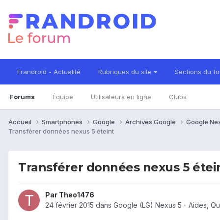
Frandroid - Actualité
Rubriques du site
Sections du f
Forums
Équipe
Utilisateurs en ligne
Clubs
Accueil
Smartphones
Google
Archives Google
Google Ne
Transférer données nexus 5 éteint
Transférer données nexus 5 étei
Par
Theo1476
24 février 2015
dans
Google (LG) Nexus 5 - Aides, Q