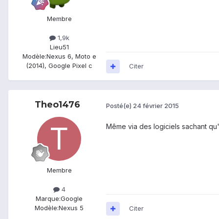
Membre
1,9k
Lieu
51
Modèle:
Nexus 6, Moto e
(2014), Google Pixel c
Citer
Theo1476
Posté(e)
24 février 2015
Même via des logiciels sachant qu'i
Membre
4
Marque:
Google
Modèle:
Nexus 5
Citer