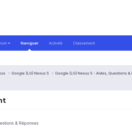
orum
Naviguer
Activité
Classement
xus
Google (LG) Nexus 5
Google (LG) Nexus 5 - Aides, Questions 
nt
uestions & Réponses