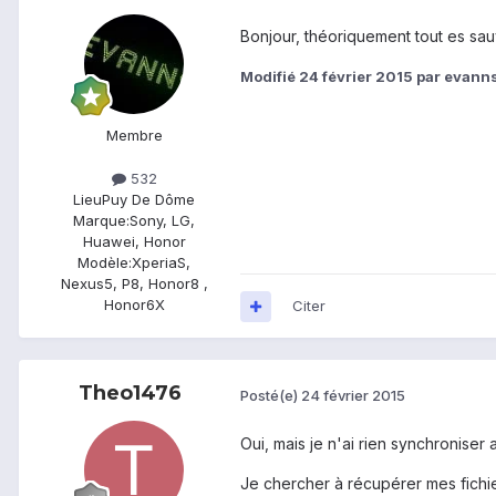
Bonjour, théoriquement tout es sa
Modifié
24 février 2015
par evann
Membre
532
Lieu
Puy De Dôme
Marque:
Sony, LG,
Huawei, Honor
Modèle:
XperiaS,
Nexus5, P8, Honor8 ,
Honor6X
Citer
Theo1476
Posté(e)
24 février 2015
Oui, mais je n'ai rien synchroniser
Je chercher à récupérer mes fichi