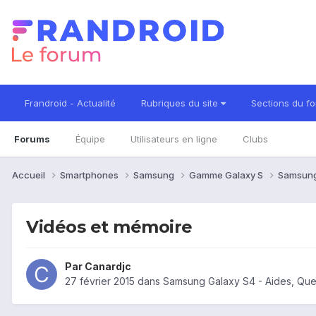
Frandroid - Actualité
Rubriques du site
Sections du f
Forums
Équipe
Utilisateurs en ligne
Clubs
Accueil
Smartphones
Samsung
Gamme Galaxy S
Samsung
Vidéos et mémoire
Par
Canardjc
27 février 2015
dans
Samsung Galaxy S4 - Aides, Qu