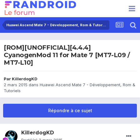
Huawei Ascend Mate 7 - Développement, Rom & Tutoriels
[ROM][UNOFFICIAL][4.4.4]
CyanogenMod 11 for Mate 7 [MT7-L09 /
MT7-L10]
Par
KillerdogKD
2 mars 2015
dans
Huawei Ascend Mate 7 - Développement, Rom &
Tutoriels
Répondre à ce sujet
KillerdogKD