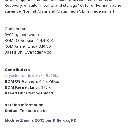
Recovery, ensuite "mounts and storage" et faire "Format cache"
suivie de "Format /data and /data/media". Enfin redémarrer!
Contributors
Ry09iu, codeworkx
ROM OS Version: 4.4.4 KitKat
ROM Kernel: Linux 3.10.30
Based On: CyanogenMod
Contributors
skydsler
,
codeworkx
,
Ry09iu
ROM OS Version:
4.4.x KitKat
ROM Kernel:
Linux 3.10.x
Based On:
Cyanogenmod
Version Information
Status:
En cours de test
Modifié
2 mars 2015
par KillerdogKD