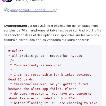
Posté(e)
2 mars 2015
CyanogenMod
est un système d'exploitation de remplacement
sur plus de 70 smartphones et tablettes, basé sur Android. Il offre
des fonctionnalités et des options indisponibles sur les versions
d’Android distribuées par les vendeurs sur leurs appareils.
#include
*
All
 credits go to 
[
 codeworkx
,
Ry09iu
]
/*

 * Your warranty is now void.

 *

 * I am not responsible for bricked devices, 
dead SD cards,

 * thermonuclear war, or you getting fired 
because the alarm app failed. Please

 * do some research if you have any concerns 
about features included in this ROM

 * before flashing it! YOU are choosing to make 