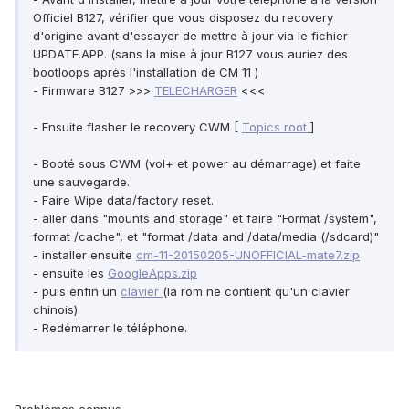
Officiel B127, vérifier que vous disposez du recovery
d'origine avant d'essayer de mettre à jour via le fichier
UPDATE.APP. (sans la mise à jour B127 vous auriez des
bootloops après l'installation de CM 11 )
- Firmware B127 >>>
TELECHARGER
<<<
- Ensuite flasher le recovery CWM [
Topics root
]
- Booté sous CWM (vol+ et power au démarrage) et faite
une sauvegarde.
- Faire Wipe data/factory reset.
- aller dans "mounts and storage" et faire "Format /system",
format /cache", et "format /data and /data/media (/sdcard)"
- installer ensuite
cm-11-20150205-UNOFFICIAL-mate7.zip
- ensuite les
GoogleApps.zip
- puis enfin un
clavier
(la rom ne contient qu'un clavier
chinois)
- Redémarrer le téléphone.
Problèmes connus