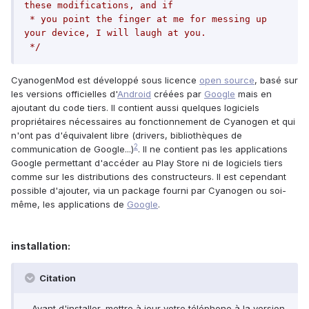
these modifications, and if

 * you point the finger at me for messing up 
your device, I will laugh at you.

 */
CyanogenMod est développé sous licence
open source
, basé sur
les versions officielles d'
Android
créées par
Google
mais en
ajoutant du code tiers. Il contient aussi quelques logiciels
propriétaires nécessaires au fonctionnement de Cyanogen et qui
n'ont pas d'équivalent libre (drivers, bibliothèques de
2
communication de Google...)
. Il ne contient pas les applications
Google permettant d'accéder au Play Store ni de logiciels tiers
comme sur les distributions des constructeurs. Il est cependant
possible d'ajouter, via un package fourni par Cyanogen ou soi-
même, les applications de
Google
.
installation:
Citation
- Avant d'installer, mettre à jour votre téléphone à la version