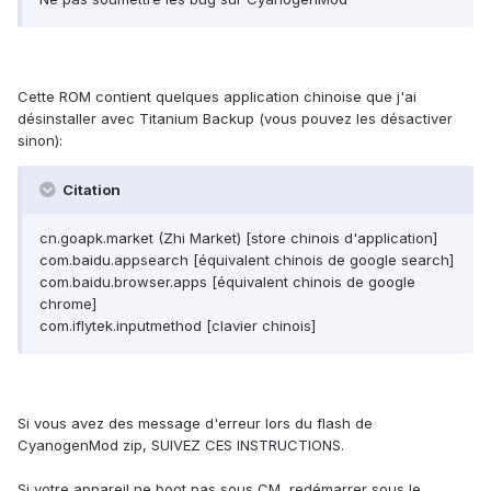
Cette ROM contient quelques application chinoise que j'ai
désinstaller avec Titanium Backup (vous pouvez les désactiver
sinon):
Citation
cn.goapk.market (Zhi Market) [store chinois d'application]
com.baidu.appsearch [équivalent chinois de google search]
com.baidu.browser.apps [équivalent chinois de google
chrome]
com.iflytek.inputmethod [clavier chinois]
Si vous avez des message d'erreur lors du flash de
CyanogenMod zip, SUIVEZ CES INSTRUCTIONS.
Si votre appareil ne boot pas sous CM, redémarrer sous le