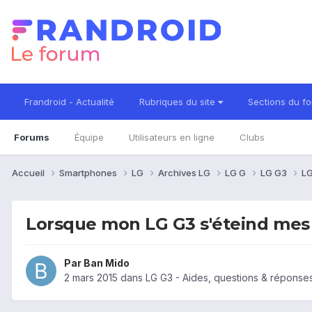
Frandroid - Actualité
Rubriques du site
Sections du f
Forums
Équipe
Utilisateurs en ligne
Clubs
Accueil
Smartphones
LG
Archives LG
LG G
LG G3
LG
Lorsque mon LG G3 s'éteind mes d
Par
Ban Mido
2 mars 2015
dans
LG G3 - Aides, questions & réponse