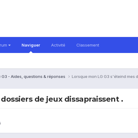
orum
Naviguer
Activité
Classement
 G3 - Aides, questions & réponses
Lorsque mon LG G3 s'éteind mes do
ossiers de jeux dissapraissent .
s