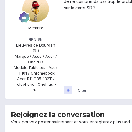
Je ne comprends pas trop le problè
sur la carte SD ?
Membre
3,8k
Lieu
Près de Dourdan
(91)
Marque:
/ Asus / Acer /
OnePlus
Modèle:
Tablettes : Asus
TF101 / Chromebook
Acer R11 CB5-132T /
Téléphone : OnePlus 7
PRO
Citer
Rejoignez la conversation
Vous pouvez poster maintenant et vous enregistrez plus tard