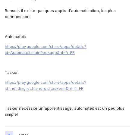
Bonsoir, il existe quelques applis d'automatisation, les plus
connues sont:
Automateit:
https://play.google.com/store/apps/details?
id=AutomateIt.mainPackage&hl=fr_FR
Tasker:
https://play.google.com/store/apps/details?
id=net.dinglisch.android.taskerm&hl=fr_FR
Tasker nécessite un apprentissage, automateit est un peu plus
simple!