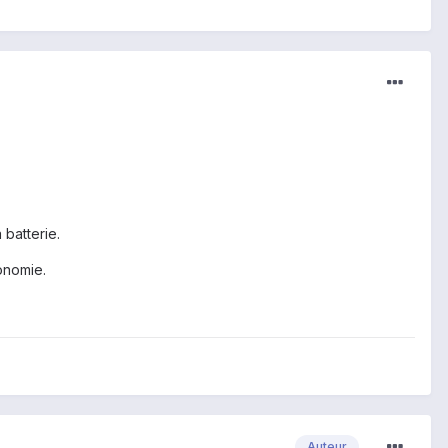
 batterie.
onomie.
Auteur