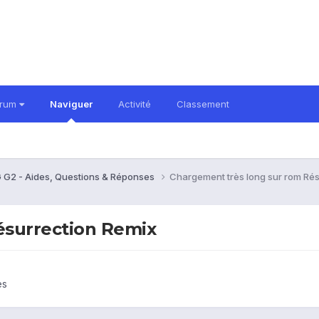
orum
Naviguer
Activité
Classement
 G2 - Aides, Questions & Réponses
Chargement très long sur rom Rés
ésurrection Remix
es