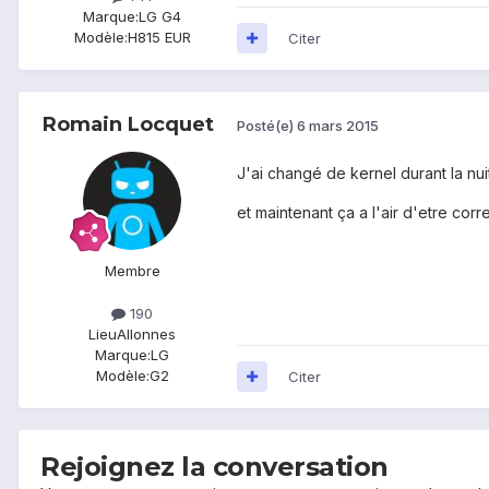
Marque:
LG G4
Modèle:
H815 EUR
Citer
Romain Locquet
Posté(e)
6 mars 2015
J'ai changé de kernel durant la nuit
et maintenant ça a l'air d'etre corre
Membre
190
Lieu
Allonnes
Marque:
LG
Modèle:
G2
Citer
Rejoignez la conversation