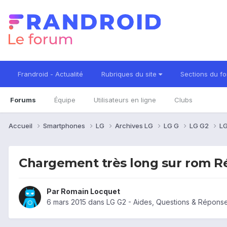
Frandroid - Actualité
Rubriques du site
Sections du f
Forums
Équipe
Utilisateurs en ligne
Clubs
Accueil
Smartphones
LG
Archives LG
LG G
LG G2
LG
Chargement très long sur rom R
Par
Romain Locquet
6 mars 2015
dans
LG G2 - Aides, Questions & Répons