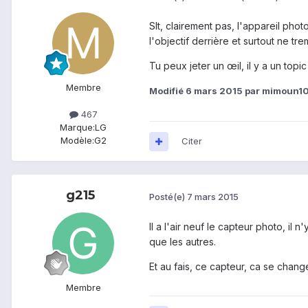
Slt, clairement pas, l'appareil phot
l'objectif derrière et surtout ne t
Tu peux jeter un œil, il y a un topi
Membre
Modifié
6 mars 2015
par mimoun1
467
Marque:
LG
Modèle:
G2
Citer
g215
Posté(e)
7 mars 2015
Il a l'air neuf le capteur photo, il
que les autres.
Et au fais, ce capteur, ca se change
Membre