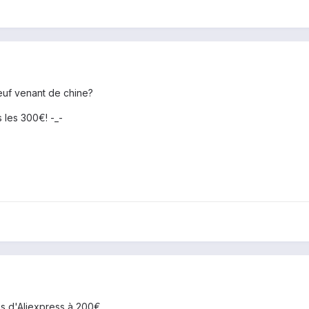
euf venant de chine?
 les 300€! -_-
és d'Aliexpress à 200€.