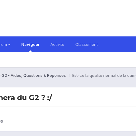
orum
Naviguer
Activité
Classement
 G2 - Aides, Questions & Réponses
Est-ce la qualité normal de la cam
mera du G2 ? :/
es