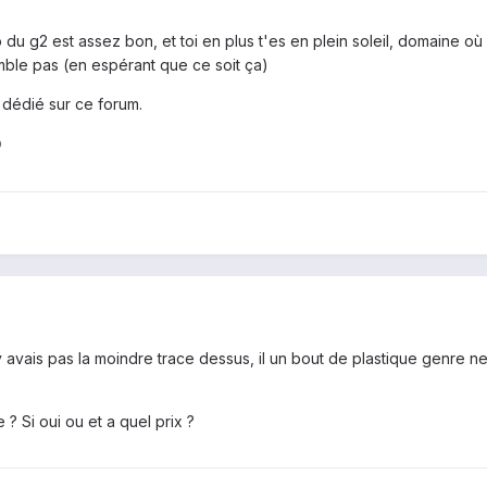
o du g2 est assez bon, et toi en plus t'es en plein soleil, domaine où 
remble pas (en espérant que ce soit ça)
c dédié sur ce forum.
0
 n'y avais pas la moindre trace dessus, il un bout de plastique genre n
 ? Si oui ou et a quel prix ?