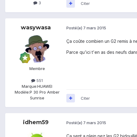
3
Citer
wasywasa
Posté(e)
7 mars 2015
Ça coûte combien un G2 remis à n
Parce qu'ici t'en as des neufs dans
Membre
551
Marque:
HUAWEI
Modèle:
P 30 Pro Amber
Sunrise
Citer
idhem59
Posté(e)
7 mars 2015
Ça sent a plein nez les G2 bidouill