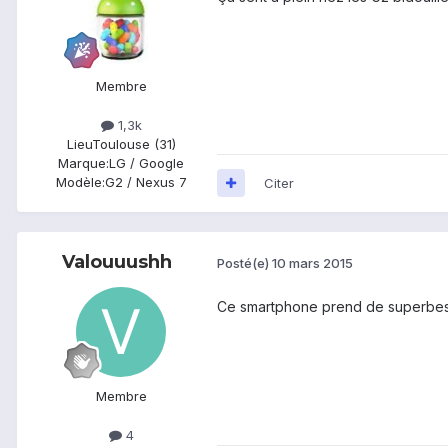
Membre
1,3k
Lieu
Toulouse (31)
Marque:
LG / Google
Modèle:
G2 / Nexus 7
Citer
Valouuushh
Posté(e)
10 mars 2015
Ce smartphone prend de superbes pho
Membre
4