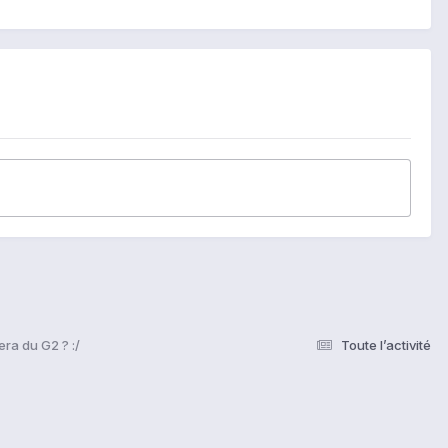
era du G2 ? :/
Toute l’activité