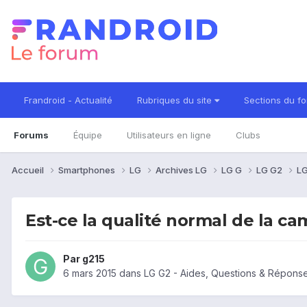
Frandroid - Actualité
Rubriques du site
Sections du f
Forums
Équipe
Utilisateurs en ligne
Clubs
Accueil
Smartphones
LG
Archives LG
LG G
LG G2
LG
Est-ce la qualité normal de la ca
Par
g215
6 mars 2015
dans
LG G2 - Aides, Questions & Répons