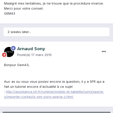
Maalgré mes tentatives, je ne trouve que la procédure inverse.
Merci pour votre conseil.
GEM43
2 weeks later...
Arnaud Sony
Posté(e)
17 mars 2015
Bonjour Gem43,
Auc as ou vous vous posiez encore la question, il y a SFR qui a
fait un tutoriel encore d'actualité à ce sujet
:
http://assistance.sfr.fr/runtime/mobile-et-tablette/sony/xperia-
z/importer-contacts-sim-sony-xperia-z.html