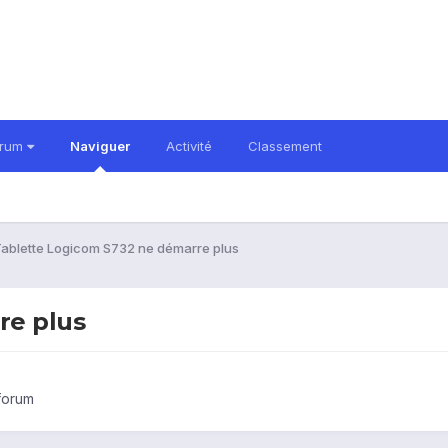
orum
Naviguer
Activité
Classement
ablette Logicom S732 ne démarre plus
re plus
 forum