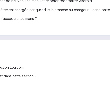
ficher de nouveau ce menu et espérer redémarrer Android.
lètement chargée car quand je la branche au chargeur l'icone batteri
 j'accèderai au menu ?
section Logicom.
st dans cette section ?