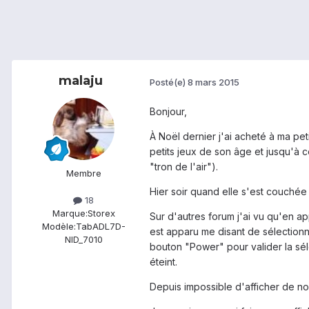
malaju
Posté(e)
8 mars 2015
Bonjour,
À Noël dernier j'ai acheté à ma pet
petits jeux de son âge et jusqu'à ce
"tron de l'air").
Membre
Hier soir quand elle s'est couchée 
18
Marque:
Storex
Sur d'autres forum j'ai vu qu'en a
Modèle:
TabADL7D-
est apparu me disant de sélection
NID_7010
bouton "Power" pour valider la sél
éteint.
Depuis impossible d'afficher de n