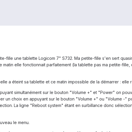
ite-fille une tablette Logicom 7" S732. Ma petite-fille s'en sert qua
 matin elle fonctionnait parfaitement (la tablette pas ma petite-fille
elle a éteint sa tablette et ce matin impossible de la démarrer : elle
ppuyant simultanément sur le bouton "Volume +" et "Power" on pouvai
ner un choix en appuyant sur le bouton "Volume +" ou "Volume -" 
ection. La ligne "Reboot system" étant en surbillance donc sélection
ouveau le menu.