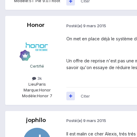
Modèle:
5T Pie 9.0.1 Root
Citer
Honor
Posté(e)
9 mars 2015
On met en place déjà le système de
Un offre de reprise n'est pas une
Certifié
savoir qu'on essaye de réduire le
3k
Lieu
Paris
Marque:
Honor
Modèle:
Honor 7
Citer
jophilo
Posté(e)
9 mars 2015
Il est malin ce cher Alexis, trés trés f