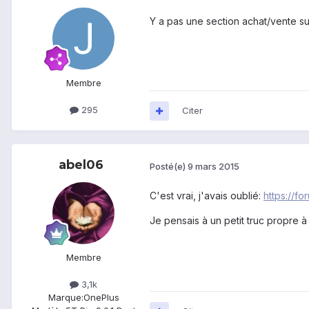
Y a pas une section achat/vente sur
Membre
295
Citer
abel06
Posté(e)
9 mars 2015
C'est vrai, j'avais oublié:
https://f
Je pensais à un petit truc propre à
Membre
3,1k
Marque:
OnePlus