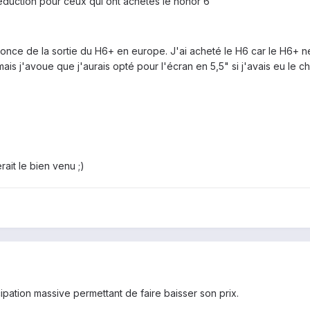
éduction pour ceux qui ont achetés le honor 6
once de la sortie du H6+ en europe. J'ai acheté le H6 car le H6+ ne 
is j'avoue que j'aurais opté pour l'écran en 5,5" si j'avais eu le ch
erait le bien venu ;)
ipation massive permettant de faire baisser son prix.