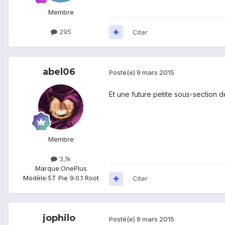
Membre
295
Citer
abel06
Posté(e)
9 mars 2015
Et une future petite sous-section 
Membre
3,1k
Marque:
OnePlus
Modèle:
5T Pie 9.0.1 Root
Citer
jophilo
Posté(e)
9 mars 2015