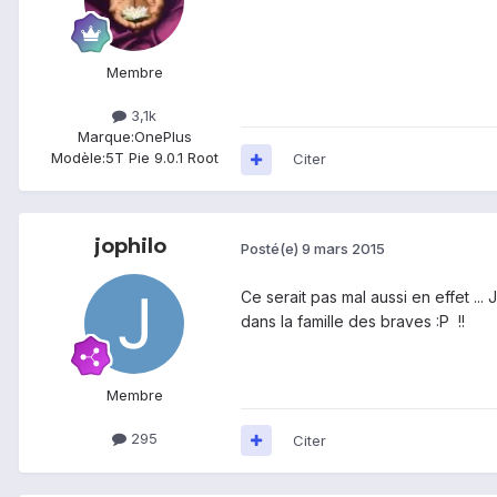
Membre
3,1k
Marque:
OnePlus
Modèle:
5T Pie 9.0.1 Root
Citer
jophilo
Posté(e)
9 mars 2015
Ce serait pas mal aussi en effet ...
dans la famille des braves :P !!
Membre
295
Citer