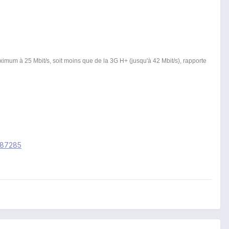
aximum à 25 Mbit/s, soit moins que de la 3G H+ (jusqu'à 42 Mbit/s), rapporte
s-87285