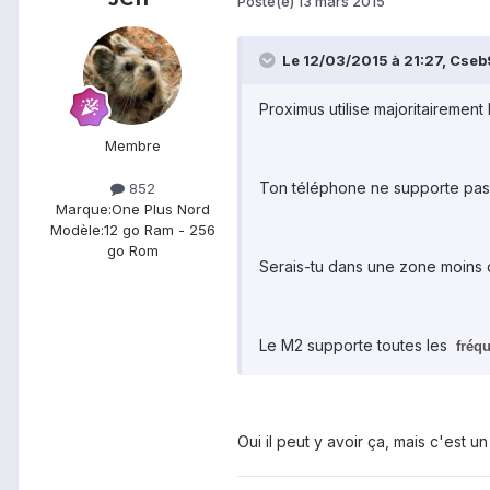
Posté(e)
13 mars 2015
Le 12/03/2015 à 21:27, Cseb9
Proximus utilise majoritairemen
Membre
Ton téléphone ne supporte pa
852
Marque:
One Plus Nord
Modèle:
12 go Ram - 256
go Rom
Serais-tu dans une zone moins 
Le M2 supporte toutes les
fréq
Oui il peut y avoir ça, mais c'est 