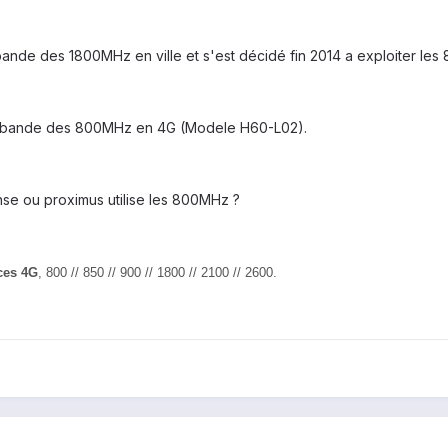
a bande des 1800MHz en ville et s'est décidé fin 2014 a exploiter l
a bande des 800MHz en 4G (Modele H60-L02).
se ou proximus utilise les 800MHz ?
ces 4G
, 800 // 850 // 900 // 1800 // 2100 // 2600.