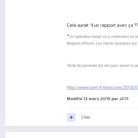
Cela aurait 'il un rapport avec ça ?
"
Un opérateur belge va à contresens en bri
Belgium-iPhone. Les clients épargnés par c
Tente de permuter les sim pour savoir si ç
http://www.igen.fr/telecoms/2014/
Modifié
12 mars 2015
par JC11
Citer