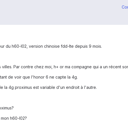
Co
eur du h60-l02, version chinoise fdd-lte depuis 9 mois.
s villes. Par contre chez moi, h+ or ma compagne qui a un récent so
oltant de voir que l'honor 6 ne capte la 4g.
 la 4g proximus est variable d'un endroit à l'autre.
roximus?
e mon h60-l02?