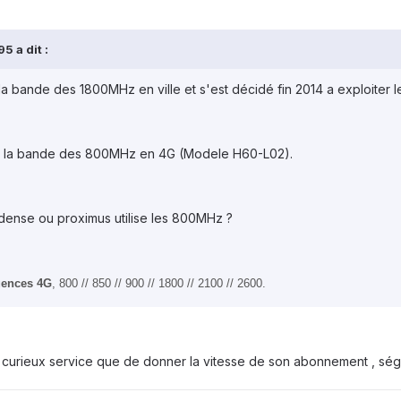
5 a dit :
t la bande des 1800MHz en ville et s'est décidé fin 2014 a exploite
s la bande des 800MHz en 4G (Modele H60-L02).
dense ou proximus utilise les 800MHz ?
uences 4G
, 800 // 850 // 900 // 1800 // 2100 // 2600.
un curieux service que de donner la vitesse de son abonnement , ségré