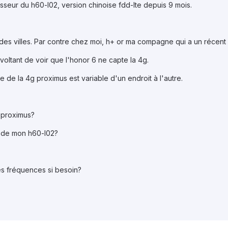
esseur du h60-l02, version chinoise fdd-lte depuis 9 mois.
ndes villes. Par contre chez moi, h+ or ma compagne qui a un récent
révoltant de voir que l'honor 6 ne capte la 4g.
 de la 4g proximus est variable d'un endroit à l'autre.
g proximus?
g de mon h60-l02?
les fréquences si besoin?