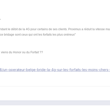
?
dant le débit de la 4G pour certains de ses clients. Proximus a réduit la vitesse m
e bridage sont ceux qui ont les forfaits les plus onéreux"
a viens du Honor ou du Forfait ??
08/un-operateur-belge-bride-la-4g-sur-les-forfaits-les-moins-cher