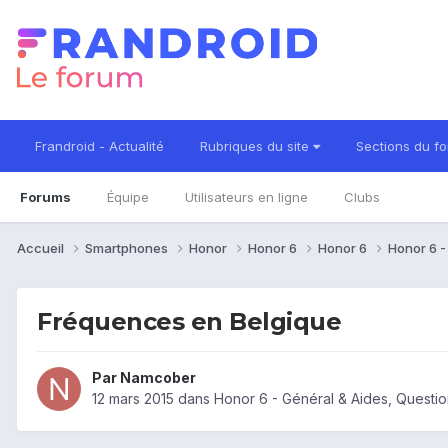
Frandroid - Actualité
Rubriques du site
Sections du f
Forums
Équipe
Utilisateurs en ligne
Clubs
Accueil
Smartphones
Honor
Honor 6
Honor 6
Honor 6 
Fréquences en Belgique
Par
Namcober
12 mars 2015
dans
Honor 6 - Général & Aides, Quest