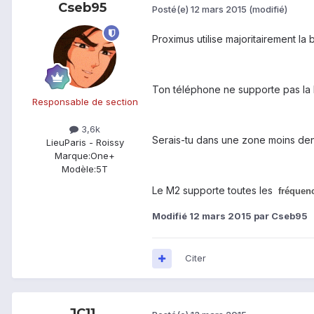
Cseb95
Posté(e)
12 mars 2015
(modifié)
Proximus utilise majoritairement l
Ton téléphone ne supporte pas l
Responsable de section
3,6k
Serais-tu dans une zone moins den
Lieu
Paris - Roissy
Marque:
One+
Modèle:
5T
Le M2 supporte toutes les
fréquen
Modifié
12 mars 2015
par Cseb95
Citer
JC11