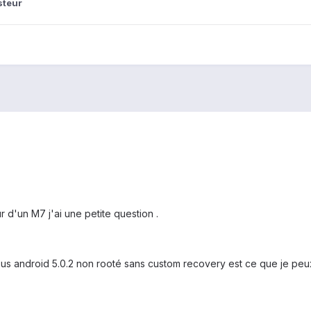
steur
 d'un M7 j'ai une petite question .
s android 5.0.2 non rooté sans custom recovery est ce que je peux l