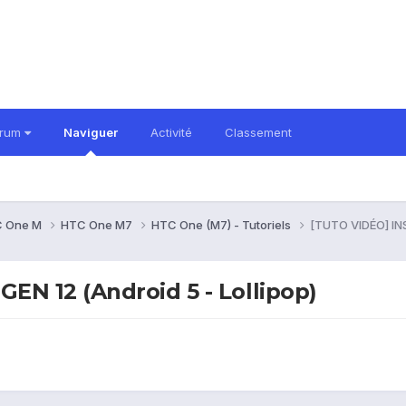
orum
Naviguer
Activité
Classement
 One M
HTC One M7
HTC One (M7) - Tutoriels
[TUTO VIDÉO] IN
N 12 (Android 5 - Lollipop)