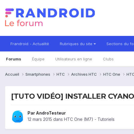
Frandroid - Actualité
Rubriques du site
Sections du f
Forums
Équipe
Utilisateurs en ligne
Clubs
Accueil
Smartphones
HTC
Archives HTC
HTC One
HTC
[TUTO VIDÉO] INSTALLER CYANOGE
Par
AndroTesteur
12 mars 2015
dans
HTC One (M7) - Tutoriels