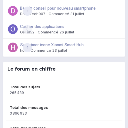
Besoin conseil pour nouveau smartphone
1
DroidTech007
· Commencé
31 juillet
Cacher des applications
0
OsTal52
· Commencé
26 juillet
Supprimer icone Xiaomi Smart Hub
4
huik
· Commencé
23 juillet
Le forum en chiffre
Total des sujets
265 439
Total des messages
3 866 933