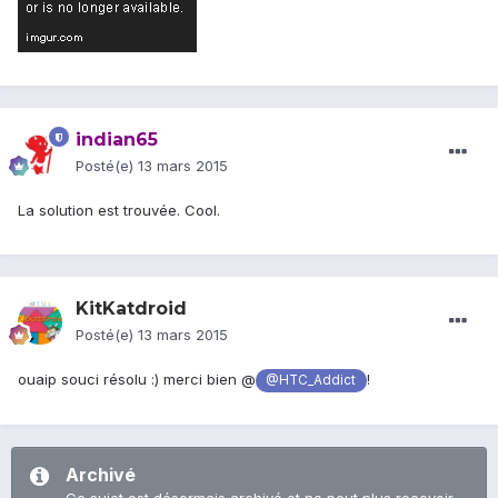
indian65
Posté(e)
13 mars 2015
La solution est trouvée. Cool.
KitKatdroid
Posté(e)
13 mars 2015
ouaip souci résolu :) merci bien @
!
@HTC_Addict
Archivé