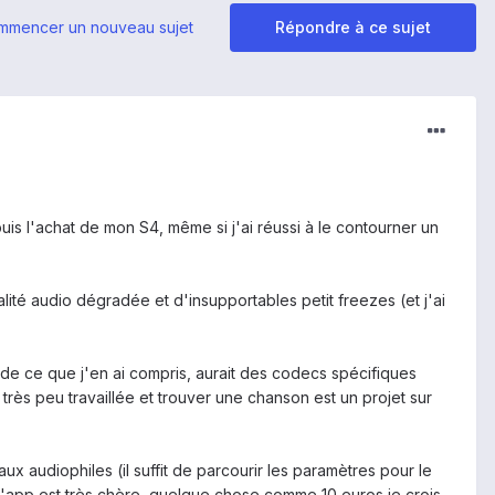
mmencer un nouveau sujet
Répondre à ce sujet
is l'achat de mon S4, même si j'ai réussi à le contourner un
ité audio dégradée et d'insupportables petit freezes (et j'ai
 de ce que j'en ai compris, aurait des codecs spécifiques
très peu travaillée et trouver une chanson est un projet sur
aux audiophiles (il suffit de parcourir les paramètres pour le
l'app est très chère, quelque chose comme 10 euros je crois.