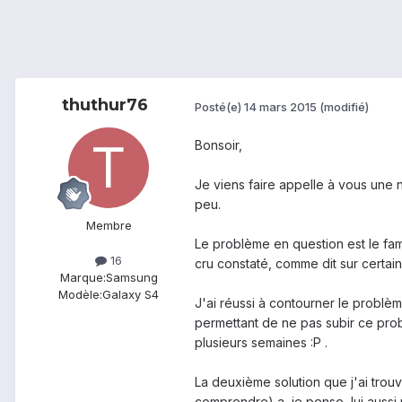
thuthur76
Posté(e)
14 mars 2015
(modifié)
Bonsoir,
Je viens faire appelle à vous une 
peu.
Membre
Le problème en question est le fam
16
cru constaté, comme dit sur certai
Marque:
Samsung
Modèle:
Galaxy S4
J'ai réussi à contourner le problè
permettant de ne pas subir ce prob
plusieurs semaines :P .
La deuxième solution que j'ai trouvé
comprendre) a, je pense, lui aussi