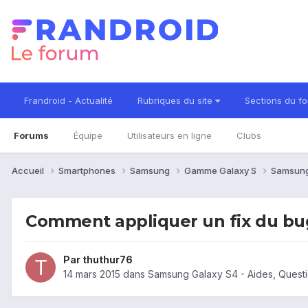
Frandroid - Actualité
Rubriques du site
Sections du f
Forums
Équipe
Utilisateurs en ligne
Clubs
Accueil
Smartphones
Samsung
Gamme Galaxy S
Samsung
Comment appliquer un fix du bug 
Par
thuthur76
14 mars 2015
dans
Samsung Galaxy S4 - Aides, Quest