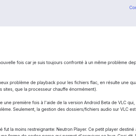
Co
nouvelle fois car je suis toujours confronté à un même problème depu
eux problème de playback pour les fichiers flac, en résulte une qual
ns sites, que la processeur chauffe énormément).
me une première fois à l'aide de la version Android Beta de VLC qui,
lème. Seulement, la gestion des dossiers/fichiers audio sur VLC est 
 fut la moins restreignante: Neutron Player. Ce petit player destiné 
 une forme de codec perso qui permet d'esquiver ce bug. Ceci dit, 