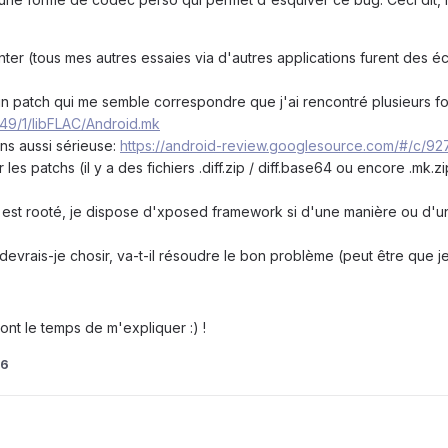
nter (tous mes autres essaies via d'autres applications furent des é
n patch qui me semble correspondre que j'ai rencontré plusieurs fo
49/1/libFLAC/Android.mk
ins aussi sérieuse:
https://android-review.googlesource.com/#/c/92
s patchs (il y a des fichiers .diff.zip / diff.base64 ou encore .mk.zip 
il est rooté, je dispose d'xposed framework si d'une manière ou d'un
evrais-je chosir, va-t-il résoudre le bon problème (peut être que je
nt le temps de m'expliquer :) !
76