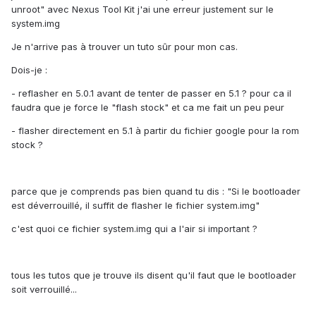
unroot" avec Nexus Tool Kit j'ai une erreur justement sur le
system.img
Je n'arrive pas à trouver un tuto sûr pour mon cas.
Dois-je :
- reflasher en 5.0.1 avant de tenter de passer en 5.1 ? pour ca il
faudra que je force le "flash stock" et ca me fait un peu peur
- flasher directement en 5.1 à partir du fichier google pour la rom
stock ?
parce que je comprends pas bien quand tu dis : "Si le bootloader
est déverrouillé, il suffit de flasher le fichier system.img"
c'est quoi ce fichier system.img qui a l'air si important ?
tous les tutos que je trouve ils disent qu'il faut que le bootloader
soit verrouillé...