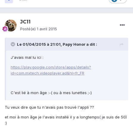
JC11
Posté(e)
1 avril 2015
Le 01/04/2015 à 21:01, Papy Honor a dit :
J'avais mal lu ici :
https://play.google.com/store/apps/details?
id=com.mxtech.videoplayer.ad&hl=fr_FR
C'est lié à mon âge :-( ou à mes lunettes ;-)
Tu veux dire que tu n'avais pas trouvé l'appli ??
et moi à mon âge je l'avais installé il y a longtemps( je suis de 50)
:)