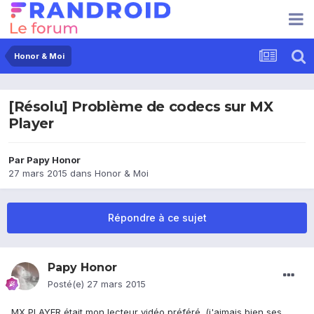
Honor & Moi
[Résolu] Problème de codecs sur MX
Player
Par
Papy Honor
27 mars 2015
dans
Honor & Moi
Répondre à ce sujet
Papy Honor
Posté(e)
27 mars 2015
MX PLAYER était mon lecteur vidéo préféré. (j'aimais bien ses