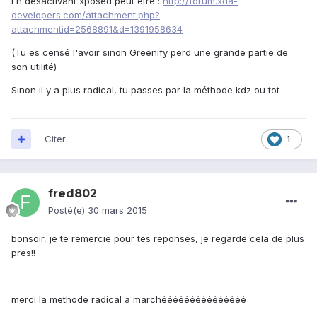
En désactivant xposed peut être :
http://forum.xda-
developers.com/attachment.php?
attachmentid=2568891&d=1391958634
(Tu es censé l'avoir sinon Greenify perd une grande partie de
son utilité)
Sinon il y a plus radical, tu passes par la méthode kdz ou tot
Citer
1
fred802
Posté(e)
30 mars 2015
bonsoir, je te remercie pour tes reponses, je regarde cela de plus
pres!!
merci la methode radical a marchééééééééééééééé