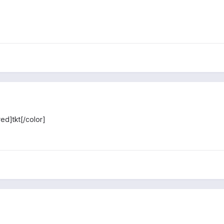
red]tkt[/color]