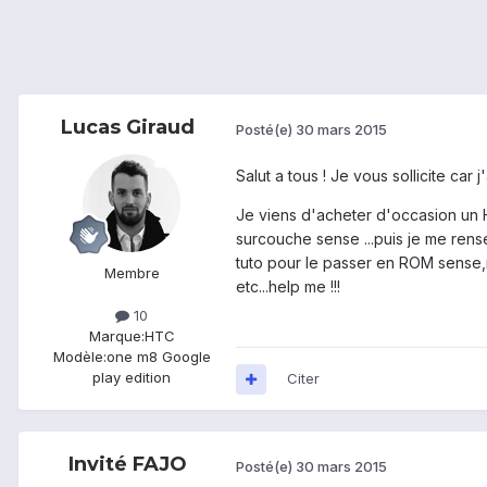
Lucas Giraud
Posté(e)
30 mars 2015
Salut a tous ! Je vous sollicite car j
Je viens d'acheter d'occasion un HT
surcouche sense ...puis je me rense
tuto pour le passer en ROM sense,m
Membre
etc...help me !!!
10
Marque:
HTC
Modèle:
one m8 Google
play edition
Citer
Invité FAJO
Posté(e)
30 mars 2015