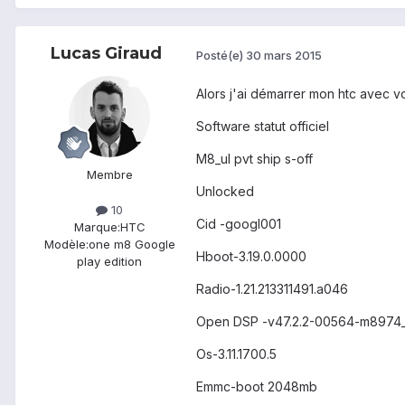
Lucas Giraud
Posté(e)
30 mars 2015
Alors j'ai démarrer mon htc avec v
Software statut officiel
M8_ul pvt ship s-off
Membre
Unlocked
10
Cid -googl001
Marque:
HTC
Modèle:
one m8 Google
Hboot-3.19.0.0000
play edition
Radio-1.21.213311491.a046
Open DSP -v47.2.2-00564-m8974_
Os-3.11.1700.5
Emmc-boot 2048mb