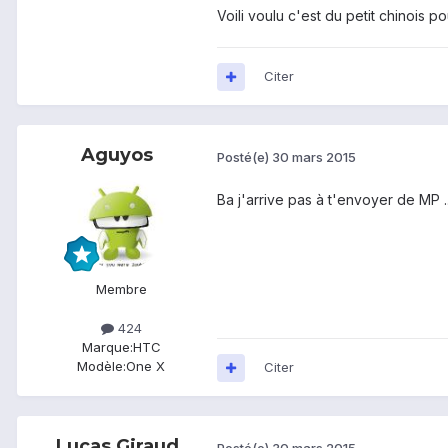
Voili voulu c'est du petit chinois p
Citer
Aguyos
Posté(e)
30 mars 2015
Ba j'arrive pas à t'envoyer de MP ..
Membre
424
Marque:
HTC
Modèle:
One X
Citer
Lucas Giraud
Posté(e)
30 mars 2015