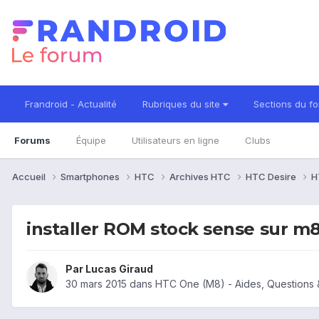
Frandroid - Actualité
Rubriques du site
Sections du f
Forums
Équipe
Utilisateurs en ligne
Clubs
Accueil
Smartphones
HTC
Archives HTC
HTC Desire
H
installer ROM stock sense sur m8
Par
Lucas Giraud
30 mars 2015
dans
HTC One (M8) - Aides, Questions