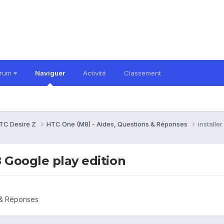
orum
Naviguer
Activité
Classement
TC Desire Z
HTC One (M8) - Aides, Questions & Réponses
installe
 Google play edition
 & Réponses