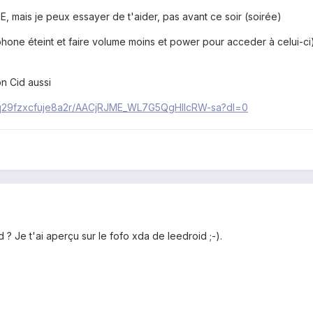
E, mais je peux essayer de t'aider, pas avant ce soir (soirée)
hone éteint et faire volume moins et power pour acceder à celui-ci)
on Cid aussi
/q29fzxcfuje8a2r/AACjRJME_WL7G5QgHlIcRW-sa?dl=0
d ? Je t'ai aperçu sur le fofo xda de leedroid ;-).