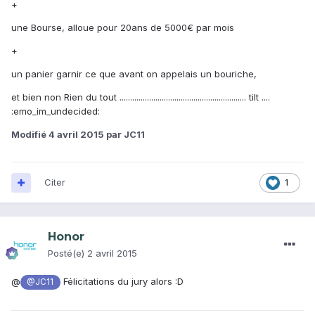
+
une Bourse, alloue pour 20ans de 5000€ par mois
+
un panier garnir ce que avant on appelais un bouriche,
et bien non Rien du tout ............................................................ tilt ....
:emo_im_undecided:
Modifié
4 avril 2015
par JC11
Citer
1
Honor
Posté(e)
2 avril 2015
@
Félicitations du jury alors :D
@JC11