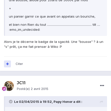
une Bousse, alloue pour 20ans de 5000€ par mois
+
un panier garnir ce que avant on appelais un bouriche,
et bien non Rien du tout ............................................................ tilt ....
:emo_im_undecided:
Alors je te décerne le badge de la sgacité. Une "bousse" ? à un
"s" prêt, ça me fait prenser à Wiko :P
Citer
JC11
Posté(e)
2 avril 2015
Le 02/04/2015 à 19:52, Papy Honor a dit :