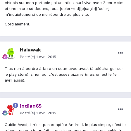
chinois sur mon portable j'ai un Infinix surf viva avec 2 carte sim
et une micro sd dedans, tous [color=red][b]sa[/b][/color]
m'inquiète,merci de me répondre au plus vite.
Cordialement.
Halawak
Posté(e)
1 avril 2015
T'as rien à perdre à faire un scan avec avast (à télécharger sur
le play store), sinon oui c'est assez bizarre (mais on est le 1er
avril aussi).
indian65
Posté(e)
1 avril 2015
Oublie Avast, il n'est pas adapté à Android, le plus simple, c'est le
reboot, ce que tu as fait, surveille un peu, mais ça ressemble à