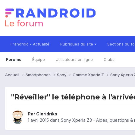
Frandroid - Actualité
Rubriques du site
Sections du f
Forums
Équipe
Utilisateurs en ligne
Clubs
Accueil
Smartphones
Sony
Gamme Xperia Z
Sony Xperia
"Réveiller" le téléphone à l'arriv
Par
Cloridriks
1 avril 2015
dans
Sony Xperia Z3 - Aides, questions &