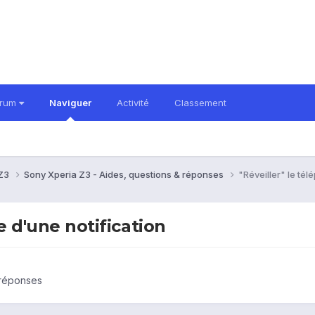
orum
Naviguer
Activité
Classement
 Z3
Sony Xperia Z3 - Aides, questions & réponses
"Réveiller" le tél
ée d'une notification
 réponses