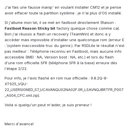
J'ai fais une fausse manip' en voulant installer CM12 et je pense
avoir effacer toute la partition système : je n'ai plus d'OS installé.
SI j'allume mon tel, il se met en fastboot directement (Raison :
Fastboot Reason Sticky bit
factory quelque chose comme ca).
Bon j'ai réussis a flash un recovery (TeamWin) et donc a y
accéder mais impossible d'installer une quelconque rom (erreur E
: \system inaccessible truc du genre.). Par RSDLite le résultat n'est
pas meilleur : Téléphone reconnu en Fastboot, mais aucune info
accessible (IMEI : NA, Version boot : NA, etc.) et lors du flash
d'une rom officielle SFR (téléphone SFR à la base) erreure dès
l'étape 2/22.
Pour info, je l'avis flashé en rom nue officielle : 9.8.2Q-8-
XT925_VQU-
22_USERSIGNED_S7_UCAVANQU02NA02F.0R_LSAVNQJBRTFR_P007
_A004_CFC.xml.zip).
Voila si quelqu'un peut m'aider, je suis preneur !
Merci d'avance!