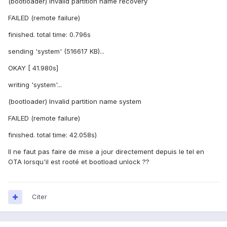
(bootloader) Invalid partition name recovery
FAILED (remote failure)
finished. total time: 0.796s
sending 'system' (516617 KB)...
OKAY [ 41.980s]
writing 'system'...
(bootloader) Invalid partition name system
FAILED (remote failure)
finished. total time: 42.058s)
Il ne faut pas faire de mise a jour directement depuis le tel en
OTA lorsqu'il est rooté et bootload unlock ??
Citer