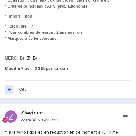
* Utilisation : qqs jeux : candy crush , clash of clans etc
* Critères principaux : APN, prix, autonomie
* Import : non
* "Bidouille": ?
* Pour combien de temps : 2 ans environ
* Marques à éviter : Aucune
MERCI B)
B)
B)
Modifié
7 avril 2015
par karoun
Citer
Zlavince
Posté(e)
5 avril 2015
Y'a le wiko ridge 4g en réduction en ce moment a 164 il me