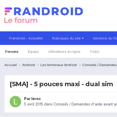
Frandroid - Actualité
Rubriques du site
Sections du f
Forums
Équipe
Utilisateurs en ligne
Clubs
Accueil
Android
Les terminaux Android
Conseils / Demandes
[SMA] - 5 pouces maxi - dual sim
Par
leroc
5 avril 2015
dans
Conseils / Demandes d'aide avant a