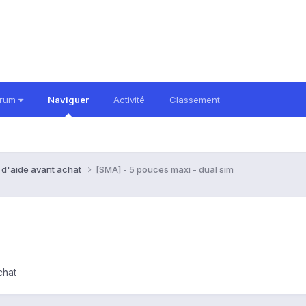
orum
Naviguer
Activité
Classement
 d'aide avant achat
[SMA] - 5 pouces maxi - dual sim
chat