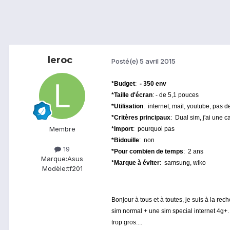
leroc
Posté(e)
5 avril 2015
*Budget
:
- 350 env
*Taille d'écran
: - de 5,1 pouces
*Utilisation
: internet, mail, youtube, pas d
*Critères principaux
: Dual sim, j'ai une 
Membre
*Import
: pourquoi pas
*Bidouille
: non
19
*Pour combien de temps
: 2 ans
Marque:
Asus
*Marque à éviter
: samsung, wiko
Modèle:
tf201
Bonjour à tous et à toutes, je suis à la 
sim normal + une sim special internet 4g+. p
trop gros....