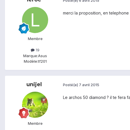
Posté(e)
6 avril 2015
merci la proposition, en telephone
Membre
19
Marque:
Asus
Modèle:
tf201
unijel
Posté(e)
7 avril 2015
Le archos 50 diamond ? il te fera 
Membre