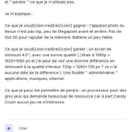
et '' perdre '' ce que je n'utilisais pas..
Je m'explique :
Ce que je voud[color=red]rai[/color] gagner : l'appareil photo du
Nexus n'est pas top, peu de Megapixel avant et arrière. Pas de
Slot SD pour rajouter de la mémoire. Batterie un peu faible.
Ce que je voud[color=red]rai[/color] garder : un écran de
minimum 4.5'', avec une bonne qualité ( j'étais à 1080p =
1920×1080 px et j'ai peur de voir une énorme différence en
diminuant à la qualité inferieur 720p = 1280×720 px ? Je n'ai
aucune idée de la différence ). Une fluidité '' administrative ''
applications, musiques, internet.
Ce que je peux me permettre de perdre : un processeur pour des
gros jeux qui demande beaucoup de ressource car à part Candy
Crush aucun jeu ne m’intéresse.
Citer