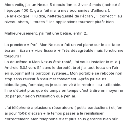
Alors voilà, j'ai un Nexus 5 depuis 1an et 3 voir 4 mois ( acheté à
l'époque 400 €, ça a fait mal a mes économies d'ailleurs ).
Je m'explique : Fluidité, netteté/qualité de l'écran , '' correct '' au
niveau photo, '' toutes '' les applications tournent plutôt bien.
Malheureusement, j'ai fait une bêtise, enfin 2...
La première = Paf ! Mon Nexus a fait un vol plané sur le sol face
écran = Ecran + vitre fissuré => Très désagréable mais fonctionne
toujours !
La deuxième = Mon Nexus était rooté, j'ai voulu installer la m-a-j
Android 5.0.1 vers 5.1 sans le dérooté, bref j'ai tout foutu en l'air
en supprimant la partition système... Mon portable se rebooté non
stop sans réussir à s'allumer totalement. Après plusieurs
bidouillages, formatages je suis arrivé à le rendre +ou- utilisable.
Il ne s'éteint plus que de temps en temps c'est à dire en moyenne
3x par jour selon l'utilisation que j'en ai.
J'ai téléphoné a plusieurs réparateurs ( petits particuliers ) et j'en
ai pour 150€ d'ecran + le temps passer à le réinitialiser
correctement. Mon telephone n'est plus sous garantie bien sûr.