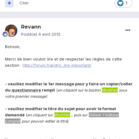
Citer
1
Revann
Posté(e)
6 avril 2015
Bonsoir,
Merci de bien vouloir lire et de respecter les règles de cette
section :
http://forum.frandro...lire-important/
- veuillez modifier le 1er message pour y faire un copier/coller
du
questionnaire
rempli
(
Modifier
en cliquant sur le bouton
sous
votre premier message)
- veuillez modifier le titre du sujet pour avoir le format
demandé
(
Modifier
,
Utiliser l'éditeur
en cliquant sur
puis sur
complet
)
pour pouvoir éditer le titre