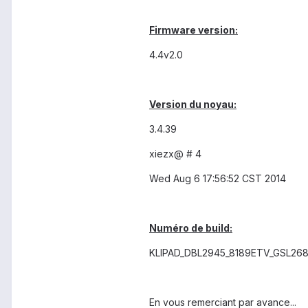
Firmware version:
4.4v2.0
Version du noyau:
3.4.39
xiezx@
# 4
Wed Aug 6 17:56:52 CST 2014
Numéro de build:
KLIPAD_DBL2945_8189ETV_GSL2681
En vous remerciant par avance...