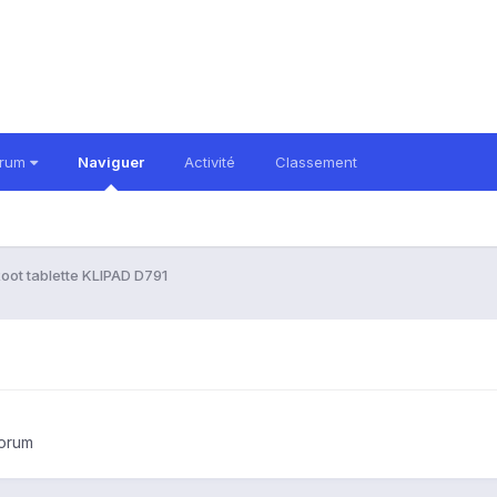
orum
Naviguer
Activité
Classement
oot tablette KLIPAD D791
forum