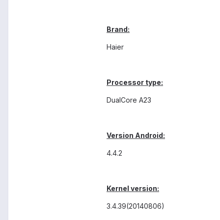
Brand:
Haier
Processor type:
DualCore A23
Version Android:
4.4.2
Kernel version:
3.4.39(20140806)