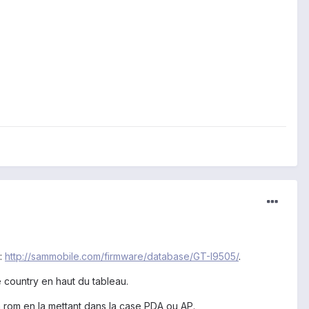
 :
http://sammobile.com/firmware/database/GT-I9505/
.
te country en haut du tableau.
a rom en la mettant dans la case PDA ou AP.