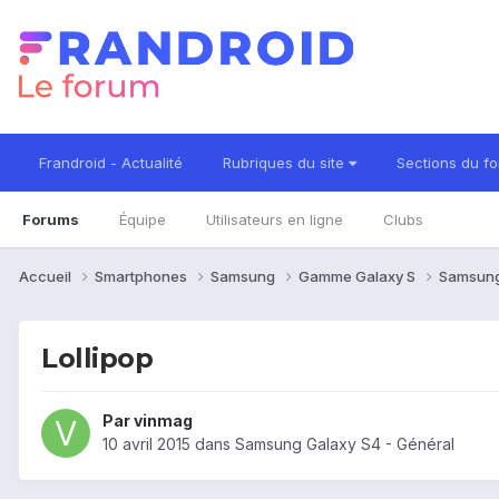
Frandroid - Actualité
Rubriques du site
Sections du f
Forums
Équipe
Utilisateurs en ligne
Clubs
Accueil
Smartphones
Samsung
Gamme Galaxy S
Samsung
Lollipop
Par
vinmag
10 avril 2015
dans
Samsung Galaxy S4 - Général