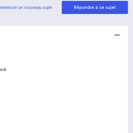
mmencer un nouveau sujet
Répondre à ce sujet
edi.