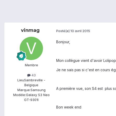
vinmag
Posté(e)
10 avril 2015
Bonjour,
Mon collègue vient d'avoir Lolipo
Membre
Je ne sais pas si c'est en cours éga
43
Lieu
Sambreville -
Belgique
A première vue, son S4 est plus s
Marque:
Samsung
Modèle:
Galaxy S3 Neo
GT-9301I
Bon week end