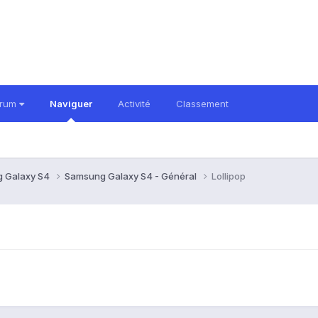
orum
Naviguer
Activité
Classement
 Galaxy S4
Samsung Galaxy S4 - Général
Lollipop