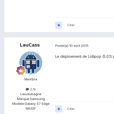
Citer
LauCass
Posté(e)
10 avril 2015
Le déploiement de Lollipop (5.0.1
Membre
2,1k
Lieu
Aubagne
Marque:
Samsung
Modèle:
Galaxy S7 Edge
N935F
Citer