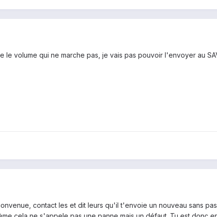
 le volume qui ne marche pas, je vais pas pouvoir l'envoyer au SAV,
venue, contact les et dit leurs qu'il t'envoie un nouveau sans pas
ème cela ne s'appele pas une panne mais un défaut. Tu est donc e