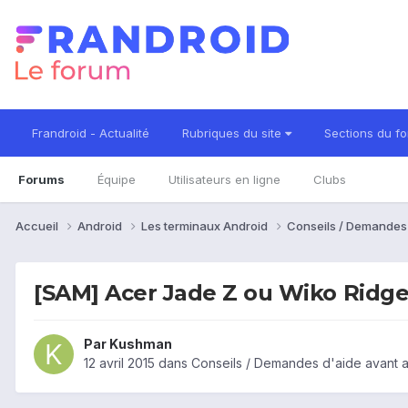
Frandroid - Actualité
Rubriques du site
Sections du f
Forums
Équipe
Utilisateurs en ligne
Clubs
Accueil
Android
Les terminaux Android
Conseils / Demandes
[SAM] Acer Jade Z ou Wiko Ridge
Par
Kushman
12 avril 2015
dans
Conseils / Demandes d'aide avant 