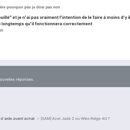
re pourquoi pas je dirai pas non
uillé" et je n'ai pas vraiment l'intention de le faire à moins d'y 
 longtemps qu'il fonctionnera correctement
ri
nouvelles réponses.
 d'aide avant achat
[SAM] Acer Jade Z ou Wiko Ridge 4G ?