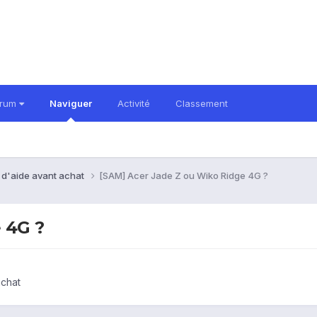
orum
Naviguer
Activité
Classement
 d'aide avant achat
[SAM] Acer Jade Z ou Wiko Ridge 4G ?
 4G ?
achat