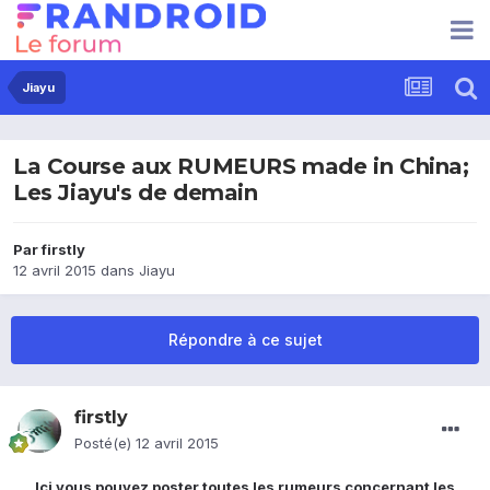
Jiayu
La Course aux RUMEURS made in China;
Les Jiayu's de demain
Par
firstly
12 avril 2015
dans
Jiayu
Répondre à ce sujet
firstly
Posté(e)
12 avril 2015
Ici vous pouvez poster toutes les rumeurs concernant les