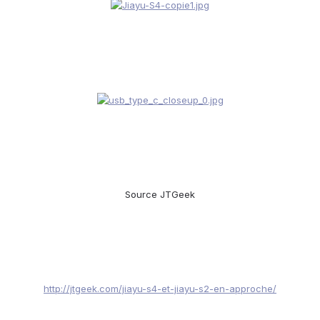
Source JTGeek
http://jtgeek.com/jiayu-s4-et-jiayu-s2-en-approche/