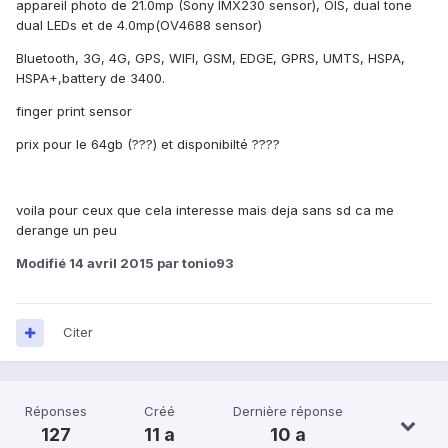
appareil photo de 21.0mp (Sony IMX230 sensor), OIS, dual tone
dual LEDs et de 4.0mp(OV4688 sensor)
Bluetooth, 3G, 4G, GPS, WIFI, GSM, EDGE, GPRS, UMTS, HSPA,
HSPA+,battery de 3400.
finger print sensor
prix pour le 64gb (???) et disponibilté ????
voila pour ceux que cela interesse mais deja sans sd ca me
derange un peu
Modifié
14 avril 2015
par tonio93
Citer
Réponses
Créé
Dernière réponse
127
11 a
10 a