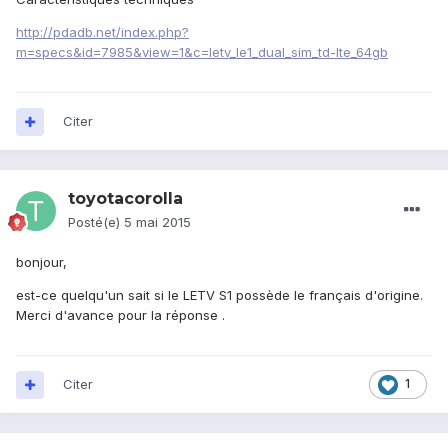
http://pdadb.net/index.php?
m=specs&id=7985&view=1&c=letv_le1_dual_sim_td-lte_64gb
Citer
toyotacorolla
Posté(e)
5 mai 2015
bonjour,
est-ce quelqu'un sait si le LETV S1 possède le français d'origine.
Merci d'avance pour la réponse .
Citer
1