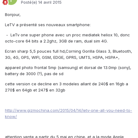
Posté(e)
14 avril 2015
Bonjour,
LeTV a présenté ses nouveaux smartphone:
- LeTv one super phone avec un proc mediatek heliox 10, donc
octo-core 64 bits a 2.2ghz, 3GB de ram, dual sim 4G.
Ecran sharp 5,5 pouces full hd,Corning Gorilla Glass 3, Bluetooth,
3G, 4G, GPS, WIFI, GSM, EDGE, GPRS, UMTS, HSPA, HSPA+,
appareil photo frontal 5mp (samsung) et dorsal de 13.0mp (sony),
battery de 3000 (?), pas de sd
cette version ce decline en 3 modeles allant de 240$ en 16gb a
270$ en 64gb et 247$ en 32gb
http://www.gizmochina.com/2015/04/14/letv-one-all-you-need-to-
know/
attention vente a partir du 5 mai en chine, et a la mode Apple