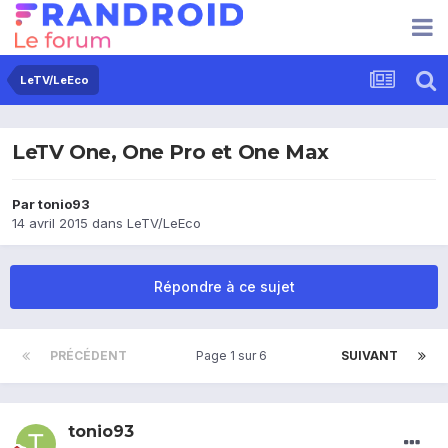
LeTV/LeEco
LeTV One, One Pro et One Max
Par
tonio93
14 avril 2015
dans
LeTV/LeEco
Répondre à ce sujet
PRÉCÉDENT
Page 1 sur 6
SUIVANT
tonio93