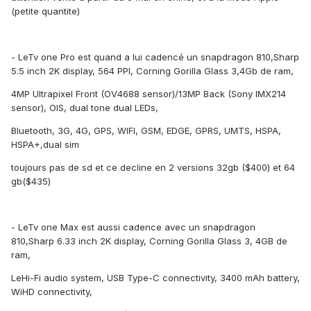
(petite quantite)
- LeTv one Pro est quand a lui cadencé un snapdragon 810,Sharp
5.5 inch 2K display, 564 PPI, Corning Gorilla Glass 3,4Gb de ram,
4MP Ultrapixel Front (OV4688 sensor)/13MP Back (Sony IMX214
sensor), OIS, dual tone dual LEDs,
Bluetooth, 3G, 4G, GPS, WIFI, GSM, EDGE, GPRS, UMTS, HSPA,
HSPA+,dual sim
toujours pas de sd et ce decline en 2 versions 32gb ($400) et 64
gb($435)
- LeTv one Max est aussi cadence avec un snapdragon
810,Sharp 6.33 inch 2K display, Corning Gorilla Glass 3, 4GB de
ram,
LeHi-Fi audio system, USB Type-C connectivity, 3400 mAh battery,
WiHD connectivity,