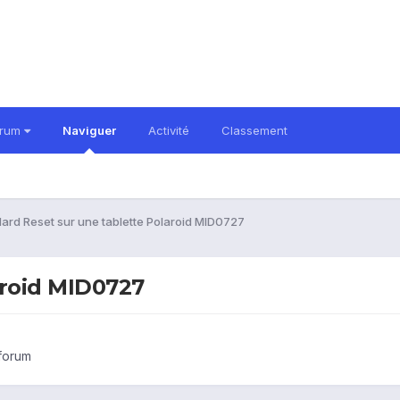
orum
Naviguer
Activité
Classement
ard Reset sur une tablette Polaroid MID0727
aroid MID0727
 forum