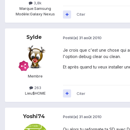
3,8k
Marque:
Samsung
Modèle:
Galaxy Nexus
Citer
Sylde
Posté(e)
31 août 2010
Je crois que c'est une chose qui ar
l'option debug clear ou clean.
Et après quand tu veux installer une
Membre
263
Lieu
$HOME
Citer
Yoshi74
Posté(e)
31 août 2010
Ou alors tu reformate ta SD avec Drag