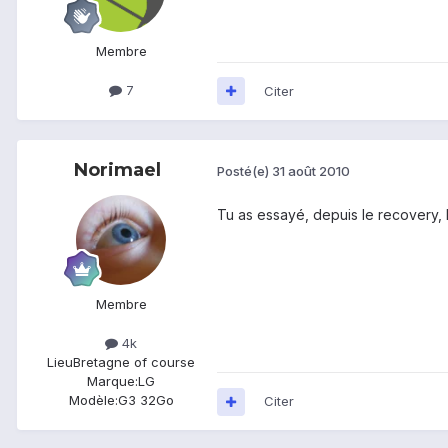
Membre
7
Citer
Norimael
Posté(e)
31 août 2010
Tu as essayé, depuis le recovery,
Membre
4k
Lieu
Bretagne of course
Marque:
LG
Modèle:
G3 32Go
Citer