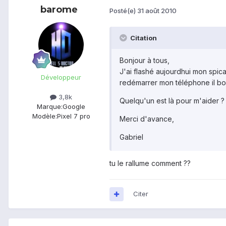
barome
Posté(e)
31 août 2010
Citation
Bonjour à tous,
J'ai flashé aujourdhui mon spic
Développeur
redémarrer mon téléphone il boo
3,8k
Quelqu'un est là pour m'aider ?
Marque:
Google
Modèle:
Pixel 7 pro
Merci d'avance,
Gabriel
tu le rallume comment ??
Citer