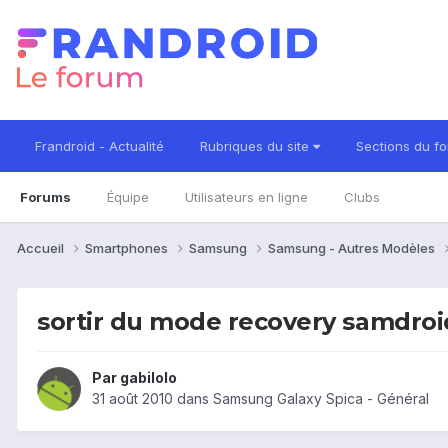
Frandroid - Actualité
Rubriques du site
Sections du f
Forums
Équipe
Utilisateurs en ligne
Clubs
Accueil
Smartphones
Samsung
Samsung - Autres Modèles
sortir du mode recovery samdroi
Par
gabilolo
31 août 2010
dans
Samsung Galaxy Spica - Général