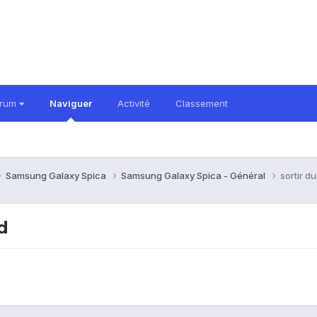
orum
Naviguer
Activité
Classement
Samsung Galaxy Spica
Samsung Galaxy Spica - Général
sortir 
d