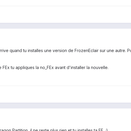
rive quand tu installes une version de FrozenEclair sur une autre. Po
 FEx tu appliques la no_FEx avant d'installer la nouvelle.
on Partition, il ne reste plus rien et tu installes ta FE. ;)