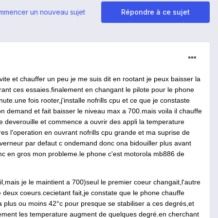
mmencer un nouveau sujet
Répondre à ce sujet
te et chauffer un peu je me suis dit en rootant je peux baisser la
durant ces essaies.finalement en changant le pilote pour le phone
nute.une
fois rooter,j'installe nofrills cpu et ce que je constaste
n demand et fait baisser le niveau max a 700.mais voila il chauffe
e deverouille et commence a ouvrir des appli la temperature
pres l'operation en ouvrant nofrills cpu grande et ma suprise de
gouverneur par defaut c ondemand donc ona bidouiller plus avant
nc en gros mon
probleme.le
phone c'est motorola mb886 de
mais je le maintient a 700)seul le premier coeur changait,l'autre
le deux
coeurs.ceci
etant fait,je constate que le phone chauffe
a plus ou moins 42°c pour presque se stabiliser a ces degrés,et
dement les temperature augment de quelques degré.en cherchant