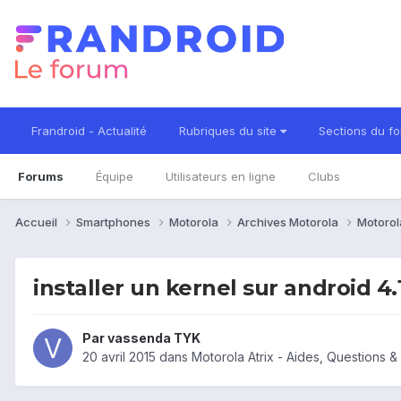
Frandroid - Actualité
Rubriques du site
Sections du f
Forums
Équipe
Utilisateurs en ligne
Clubs
Accueil
Smartphones
Motorola
Archives Motorola
Motorol
installer un kernel sur android 4.1
Par
vassenda TYK
20 avril 2015
dans
Motorola Atrix - Aides, Questions 