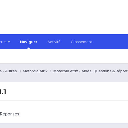
orum
Naviguer
Activité
Classement
a - Autres
Motorola Atrix
Motorola Atrix - Aides, Questions & Répo
.1
& Réponses