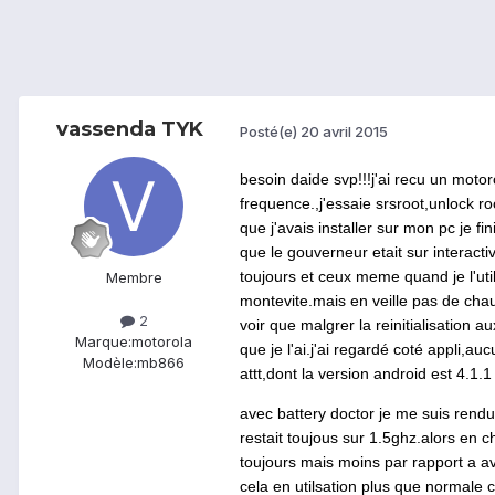
vassenda TYK
Posté(e)
20 avril 2015
besoin daide svp!!!j'ai recu un moto
frequence.,j'essaie srsroot,unlock r
que j'avais installer sur mon pc je 
que le gouverneur etait sur interact
toujours et ceux meme quand je l'uti
Membre
monte
vite.mais
en veille pas de
chau
2
voir que malgrer la reinitialisation
Marque:
motorola
que je l'ai.j'ai regardé coté appli,a
Modèle:
mb866
attt,dont la version android est 4.1.
avec battery doctor je me suis rendu
restait toujous sur 1.5ghz.alors en 
toujours mais moins par rapport a av
cela en utilsation plus que normale 