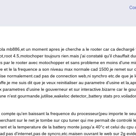
Co
rola mb886,et un moment apres je cherche a le rooter car ca dechargé vi
oot,root 4.5,motochoper toujours
rien.mais
j'ai constaté qu'il chauffait 
finis par le rooter avec motochopper et sans probleme en moins d'une
mi
ive et le la frequence a son niveau max normale cad 1500.je remet sur o
lise
normalement.cad
pas de connection web,ni synchro
etc.de
que je l
ffe.je
me suis dit que je veux reinitialiser au parametre d'usine et la,a
 aux parametres d'usine le gouverneur et sur interactive.bizarre car le 
ucune n'est gourmande.jutilise,wakeloc detector,,battery stats
pro.voila
do
1
 compte qu'en baissant la frequence du processeur(peu importe le seuil,
cherchant sur le net je tombe sur cpu tuner qui me permait de controlé 
ant et la temperature de la battery monte jusqu'a 40°c et celui du cpu 
cad:pas d'internet,pas de syncro,
etc.mais
en ouvrant le web sur 2g evi