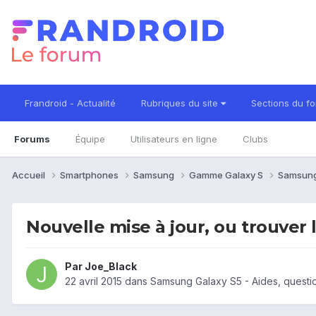
Frandroid - Actualité
Rubriques du site
Sections du f
Forums
Équipe
Utilisateurs en ligne
Clubs
Accueil
Smartphones
Samsung
Gamme Galaxy S
Samsung
Nouvelle mise à jour, ou trouver 
Par
Joe_Black
22 avril 2015
dans
Samsung Galaxy S5 - Aides, questi