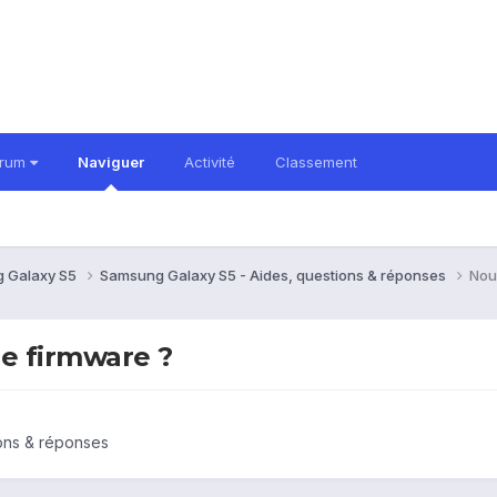
orum
Naviguer
Activité
Classement
 Galaxy S5
Samsung Galaxy S5 - Aides, questions & réponses
Nouv
le firmware ?
ons & réponses