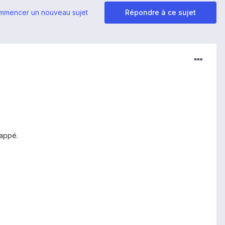
mmencer un nouveau sujet
Répondre à ce sujet
zappé.