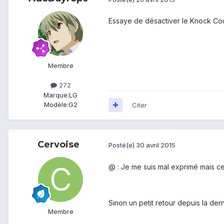
Essaye de désactiver le Knock Code
Membre
272
Marque:
LG
Modèle:
G2
Citer
Cervoise
Posté(e)
30 avril 2015
@
: Je me suis mal exprimé mais ce
Sinon un petit retour depuis la dern
Membre