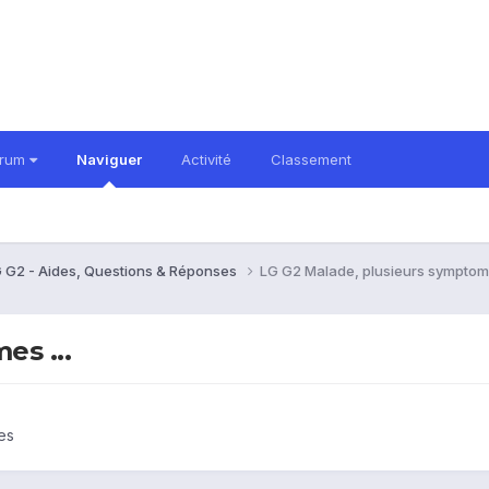
orum
Naviguer
Activité
Classement
 G2 - Aides, Questions & Réponses
LG G2 Malade, plusieurs symptome
es ...
es