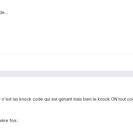
....
 n'est las knock code qui est genant mais bien le knock ON tout cour
ière fois :