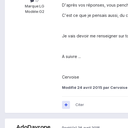
17
D'après vos réponses, vous pench
Marque:
LG
Modèle:
G2
C'est ce que je pensais aussi, du 
Je vais devoir me renseigner sur to
A suivre ...
Cervoise
Modifié
24 avril 2015
par Cervoise
Citer
AdoDayrope
Posté(e)
26 avril 2015