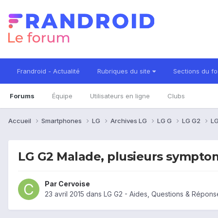
Frandroid - Actualité
Rubriques du site
Sections du f
Forums
Équipe
Utilisateurs en ligne
Clubs
Accueil
Smartphones
LG
Archives LG
LG G
LG G2
LG
LG G2 Malade, plusieurs symptom
Par
Cervoise
23 avril 2015
dans
LG G2 - Aides, Questions & Répons