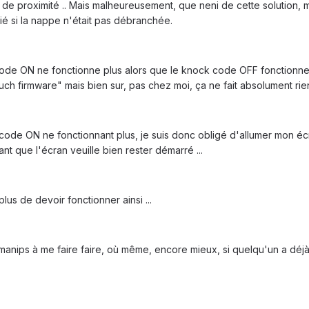
 de proximité .. Mais malheureusement, que neni de cette solution, m
ifié si la nappe n'était pas débranchée.
de ON ne fonctionne plus alors que le knock code OFF fonctionne à
ch firmware" mais bien sur, pas chez moi, ça ne fait absolument rie
e ON ne fonctionnant plus, je suis donc obligé d'allumer mon écran
nt que l'écran veuille bien rester démarré ...
lus de devoir fonctionner ainsi ...
 manips à me faire faire, où même, encore mieux, si quelqu'un a déjà