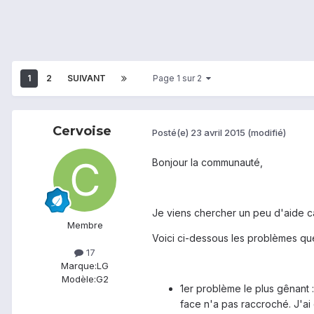
1
2
SUIVANT
Page 1 sur 2
Cervoise
Posté(e)
23 avril 2015
(modifié)
Bonjour la communauté,
Je viens chercher un peu d'aide car
Membre
Voici ci-dessous les problèmes que
17
Marque:
LG
Modèle:
G2
1er problème le plus gênant 
face n'a pas raccroché. J'ai