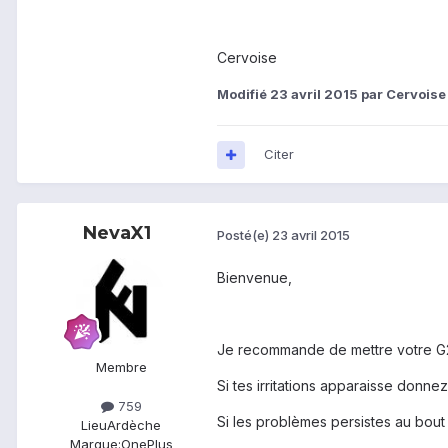
Cervoise
Modifié
23 avril 2015
par Cervoise
Citer
NevaX1
Posté(e)
23 avril 2015
Bienvenue,
Je recommande de mettre votre G2 
Membre
Si tes irritations apparaisse donnez
759
Si les problèmes persistes au bout
Lieu
Ardèche
Marque:
OnePlus