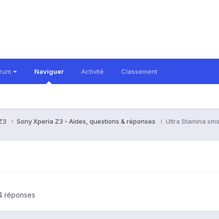
orum
Naviguer
Activité
Classement
 Z3
Sony Xperia Z3 - Aides, questions & réponses
Ultra Stamina sms 
 & réponses