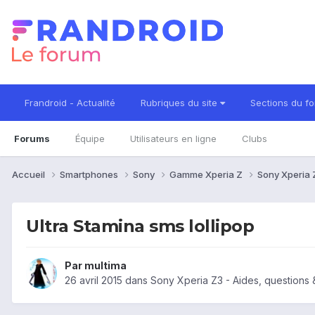
Frandroid - Actualité
Rubriques du site
Sections du f
Forums
Équipe
Utilisateurs en ligne
Clubs
Accueil
Smartphones
Sony
Gamme Xperia Z
Sony Xperia
Ultra Stamina sms lollipop
Par
multima
26 avril 2015
dans
Sony Xperia Z3 - Aides, questions