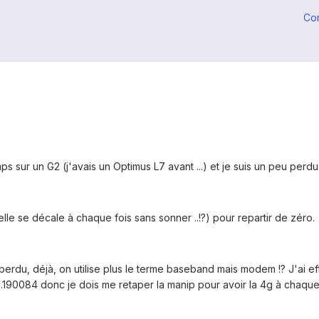
Co
 sur un G2 (j'avais un Optimus L7 avant ...) et je suis un peu perdu
le se décale à chaque fois sans sonner ..!?) pour repartir de zéro.
erdu, déjà, on utilise plus le terme baseband mais modem !? J'ai eff
084 donc je dois me retaper la manip pour avoir la 4g à chaque