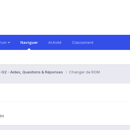
orum
Naviguer
Activité
Classement
 G2 - Aides, Questions & Réponses
Changer de ROM
es