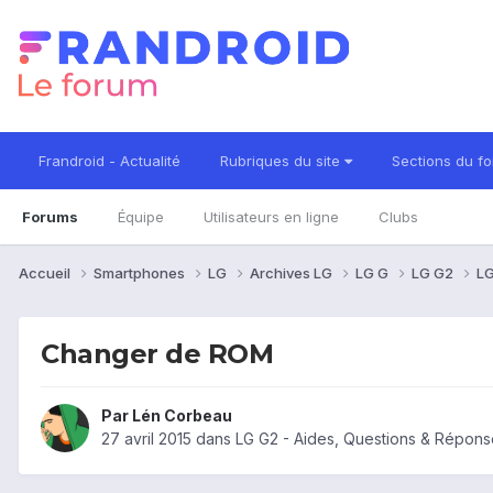
Frandroid - Actualité
Rubriques du site
Sections du f
Forums
Équipe
Utilisateurs en ligne
Clubs
Accueil
Smartphones
LG
Archives LG
LG G
LG G2
LG
Changer de ROM
Par
Lén Corbeau
27 avril 2015
dans
LG G2 - Aides, Questions & Répons