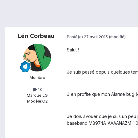
Lén Corbeau
Posté(e)
27 avril 2015
(modifié)
Salut !
Je suis passé depuis quelques temps
Membre
18
J'en profite que mon Alarme bug (el
Marque:
LG
Modèle:
G2
Je dois avouer que je suis un peu p
baseband M8974A-AAAANAZM-1.0.190