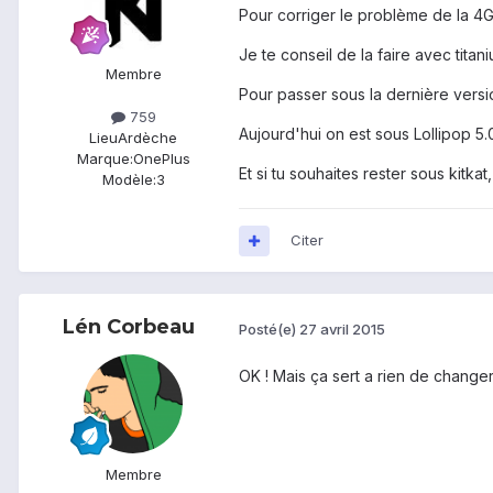
Pour corriger le problème de la 4G, i
Je te conseil de la faire avec tit
Membre
Pour passer sous la dernière versio
759
Aujourd'hui on est sous Lollipop 5.0
Lieu
Ardèche
Marque:
OnePlus
Et si tu souhaites rester sous kitkat,
Modèle:
3
Citer
Lén Corbeau
Posté(e)
27 avril 2015
OK ! Mais ça sert a rien de change
Membre