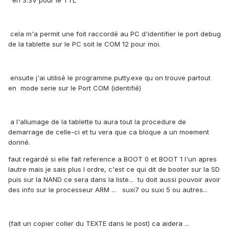
en 3.3V pour le TTL
cela m'a permit une foit raccordé au PC d'identifier le port debug
de la tablette sur le PC soit le COM 12 pour moi.
ensuite j'ai utilisé le programme putty.exe qu on trouve partout
en mode serie sur le Port COM (identifié)
a l'allumage de la tablette tu aura tout la procedure de
demarrage de celle-ci et tu vera que ca bloque a un moement
donné.
faut regardé si elle fait reference a BOOT 0 et BOOT 1 l'un apres
lautre mais je sais plus l ordre, c'est ce qui dit de booter sur la SD
puis sur la NAND ce sera dans la liste... tu doit aussi pouvoir avoir
des info sur le processeur ARM ... suxi7 ou suxi 5 ou autres...
(fait un copier coller du TEXTE dans le post) ca aidera ...