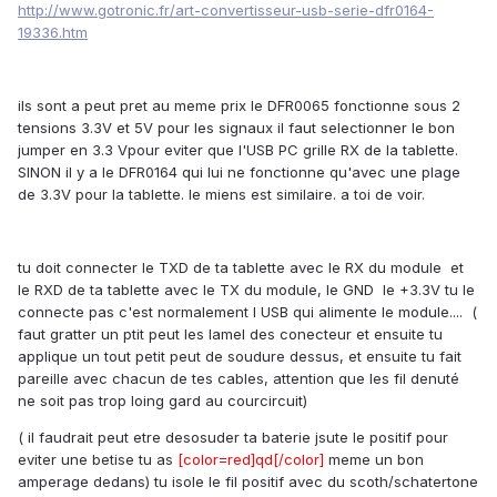
http://www.gotronic.fr/art-convertisseur-usb-serie-dfr0164-
19336.htm
ils sont a peut pret au meme prix le DFR0065 fonctionne sous 2
tensions 3.3V et 5V pour les signaux il faut selectionner le bon
jumper en 3.3 Vpour eviter que l'USB PC grille RX de la tablette.
SINON il y a le DFR0164 qui lui ne fonctionne qu'avec une plage
de 3.3V pour la tablette. le miens est similaire. a toi de voir.
tu doit connecter le TXD de ta tablette avec le RX du module et
le RXD de ta tablette avec le TX du module, le GND le +3.3V tu le
connecte pas c'est normalement l USB qui alimente le module.... (
faut gratter un ptit peut les lamel des conecteur et ensuite tu
applique un tout petit peut de soudure dessus, et ensuite tu fait
pareille avec chacun de tes cables, attention que les fil denuté
ne soit pas trop loing gard au courcircuit)
( il faudrait peut etre desosuder ta baterie jsute le positif pour
eviter une betise tu as
[color=red]qd[/color]
meme un bon
amperage dedans) tu isole le fil positif avec du scoth/schatertone