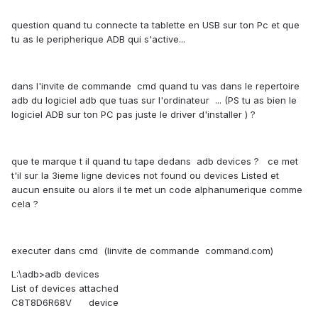
question quand tu connecte ta tablette en USB sur ton Pc et que
tu as le peripherique ADB qui s'active...
dans l'invite de commande cmd quand tu vas dans le repertoire
adb du logiciel adb que tuas sur l'ordinateur ... (PS tu as bien le
logiciel ADB sur ton PC pas juste le driver d'installer ) ?
que te marque t il quand tu tape dedans adb devices ? ce met
t'il sur la 3ieme ligne devices not found ou devices Listed et
aucun ensuite ou alors il te met un code alphanumerique comme
cela ?
executer dans cmd (linvite de commande command.com)
L:\adb>adb devices
List of devices attached
C8T8D6R68V device