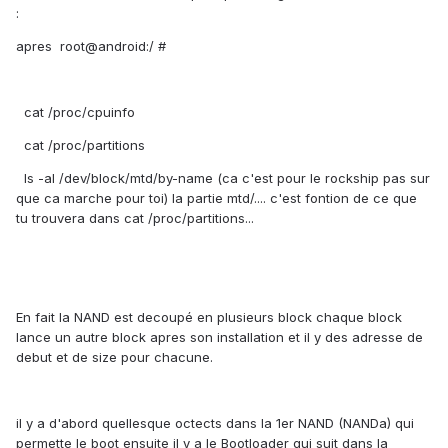
:
apres root@android:/ #
cat /proc/cpuinfo
cat /proc/partitions
ls -al /dev/block/mtd/by-name (ca c'est pour le rockship pas sur
que ca marche pour toi) la partie mtd/.... c'est fontion de ce que
tu trouvera dans cat /proc/partitions...
En fait la NAND est decoupé en plusieurs block chaque block
lance un autre block apres son installation et il y des adresse de
debut et de size pour chacune.
il y a d'abord quellesque octects dans la 1er NAND (NANDa) qui
permette le boot ensuite il y a le Bootloader qui suit dans la