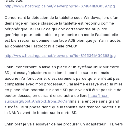
la tablette:
http://www.hostingpics.net/viewer.php?id=674841IMG0397.jpg
Concernant la détection de la tablette sous Windows, lors d'un
démarage en mode classique la tablette est reconnu comme
périphérique USB MTP ce qui doit correspondre au pilote
générique pour cette tablette par contre en mode Fastboot elle
est bien reconnu comme interface ADB bien que je n'ai ni accès
au commande Fastboot ni à celle d'ADB:
http://www.hostingpics.net/viewer.php?id=816534IMG0398.jpg
Enfin, concernant la mise en place d'un système linux sur carte
SD j'ai essayé plusieurs solution disponible sur le net mais
aucune n'a fonctionné, c'est surement parce qu'elle n'était pas
compatible avec mon processeur. J'ai même essayé avec la mise
en place d'un android sur carte SD pour voir s'il était possible de
booter dessus, en utilisant entre autre ce lien:
http://linux-
sunxi.org/Boot_Android_from_SdCard
mais là encore sans grand
succès. Je suppose donc que la tablette doit d'abord booter sur
la NAND avant de booter sur la carte SD.
Enfin bref je vais essayer de me procurer un adaptateur TTL vers