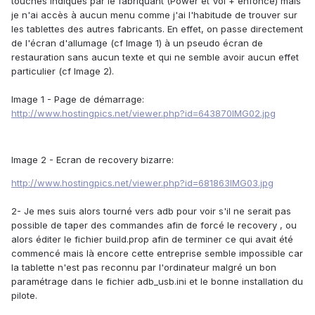
touches indiqués par le fabriquant (Power et Vol + enfoncé) mais
je n'ai accès à aucun menu comme j'ai l'habitude de trouver sur
les tablettes des autres fabricants. En effet, on passe directement
de l'écran d'allumage (cf Image 1) à un pseudo écran de
restauration sans aucun texte et qui ne semble avoir aucun effet
particulier (cf Image 2).
Image 1 - Page de démarrage:
http://www.hostingpics.net/viewer.php?id=643870IMG02.jpg
Image 2 - Ecran de recovery bizarre:
http://www.hostingpics.net/viewer.php?id=681863IMG03.jpg
2- Je mes suis alors tourné vers adb pour voir s'il ne serait pas
possible de taper des commandes afin de forcé le recovery , ou
alors éditer le fichier build.prop afin de terminer ce qui avait été
commencé mais là encore cette entreprise semble impossible car
la tablette n'est pas reconnu par l'ordinateur malgré un bon
paramétrage dans le fichier adb_usb.ini et le bonne installation du
pilote.