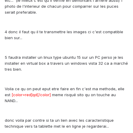
etc... (le mieux c'est qu il verifie en demontant l'arriere aussi) 1
photo de l'interieur de chacun pour comparrer sur les puces
serait preferable.
4 donc il faut qu il te transmettre les images ci c'est compatible
bien sur...
5 faudra installer un linux type ubuntu 15 sur un PC perso je les
installer en virtual box a travers un windows vista 32 ca a marché
tres bien.
Voila ce qu on peut eput etre faire en fin c'est ma methode, elle
est
[color=red]qd[/color]
meme risqué sito qu on touche au
NAND...
donc voila par contre si ta un lien avec les caracteristique
technique vers ta tablette met le en ligne je regarderai...