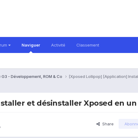
orum
Naviguer
Activité
Classement
 G3 - Développement, ROM & Co
[Xposed Lollipop] [Application] Insta
nstaller et désinstaller Xposed en un
Share
Abonn
o