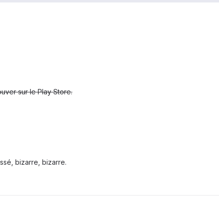
uver sur le Play Store.
ssé, bizarre, bizarre.