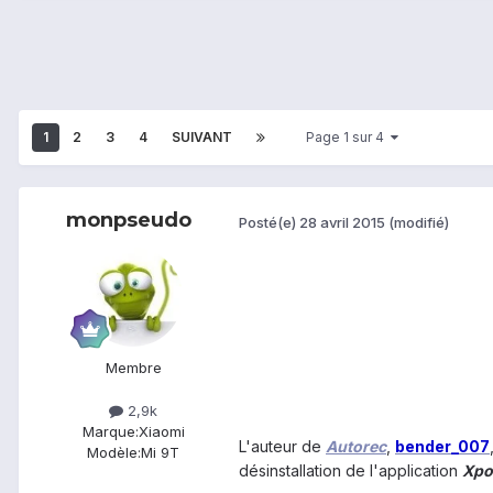
1
2
3
4
SUIVANT
Page 1 sur 4
monpseudo
Posté(e)
28 avril 2015
(modifié)
Membre
2,9k
Marque:
Xiaomi
L'auteur de
Autorec
,
bender_007
Modèle:
Mi 9T
désinstallation de l'application
Xpos