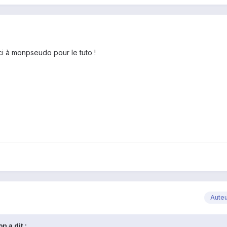
ci à monpseudo pour le tuto !
Aute
n a dit :