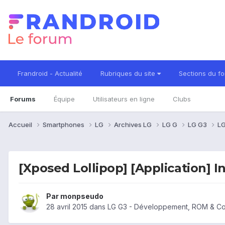
Frandroid - Actualité
Rubriques du site
Sections du f
Forums
Équipe
Utilisateurs en ligne
Clubs
Accueil
Smartphones
LG
Archives LG
LG G
LG G3
LG
[Xposed Lollipop] [Application] I
Par
monpseudo
28 avril 2015
dans
LG G3 - Développement, ROM & C