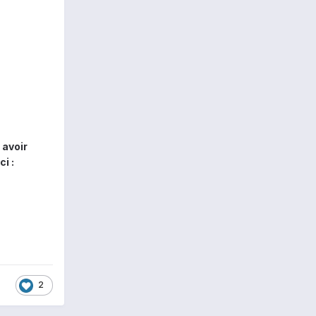
 avoir
i :
2