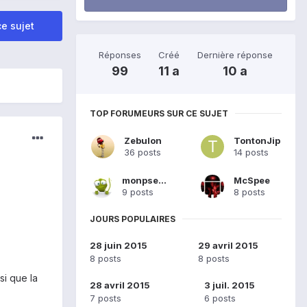
e sujet
Réponses
Créé
Dernière réponse
99
11 a
10 a
TOP FORUMEURS SUR CE SUJET
Zebulon
TontonJip
36 posts
14 posts
monpseudo
McSpee
9 posts
8 posts
JOURS POPULAIRES
28 juin 2015
29 avril 2015
8 posts
8 posts
si que la
28 avril 2015
3 juil. 2015
7 posts
6 posts