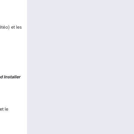
étéo) et les
 Installer
et le