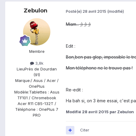
Zebulon
Posté(e)
28 avril 2015
(modifié)
Miam... ;) ;) ;)
Edit :
Membre
Bon,ben pas glop, impossible le tro
3,8k
Mon téléphone ne le trouve pas !
Lieu
Près de Dourdan
(91)
Marque:
/ Asus / Acer /
OnePlus
Re-edit :
Modèle:
Tablettes : Asus
TF101 / Chromebook
Ha bah si, on 3 ème essai, c'est pa
Acer R11 CB5-132T /
Téléphone : OnePlus 7
Modifié
28 avril 2015
par Zebulon
PRO
Citer