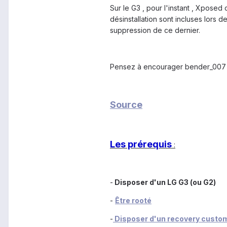
Sur le G3 , pour l'instant , Xpose
désinstallation sont incluses lors 
suppression de ce dernier.
Pensez à encourager bender_007 dan
Source
Les prérequis
:
-
Disposer d'un LG G3 (ou G2)
-
Être rooté
-
Disposer d'un recovery custo