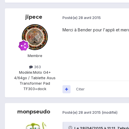
jipece
Posté(e)
28 avril 2015
Merci à Bender pour l'appli et mer
Membre
363
Modèle:
Moto G4+
4/64go / Tablette Asus
Transformer Pad
TF303+dock
Citer
monpseudo
Posté(e)
28 avril 2015
(modifié)
Le 28/04/2015 à 11:11, Zebulo