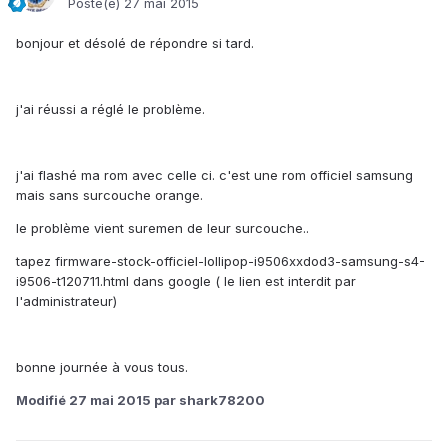
Posté(e)
27 mai 2015
bonjour et désolé de répondre si tard.
j'ai réussi a réglé le problème.
j'ai flashé ma rom avec celle ci. c'est une rom officiel samsung
mais sans surcouche orange.
le problème vient suremen de leur surcouche..
tapez firmware-stock-officiel-lollipop-i9506xxdod3-samsung-s4-
i9506-t120711.html dans google ( le lien est interdit par
l'administrateur)
bonne journée à vous tous.
Modifié
27 mai 2015
par shark78200