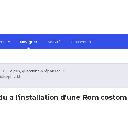
orum
Naviguer
Activité
Classement
 G3 - Aides, questions & réponses
Urophia 1.1
 a l'installation d'une Rom costom 