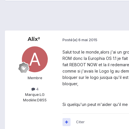
Alix²
Posté(e)
6 mai 2015
Salut tout le monde,alors j'ai un
ROM donc la Europhia OS 1.1 je fai
fait REBOOT NOW et la il redemare 
comme si j'avais le Logo lg au dema
bloquer sur le logo jusqua qu'il est 
Membre
bloquer,
4
Marque:
LG
Modèle:
D855
Si quelqu'un peut m'aider qu'il me 
Citer