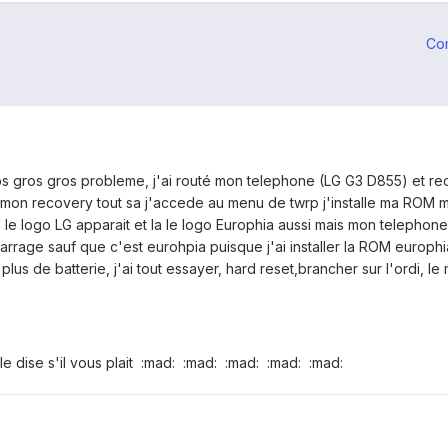
Co
 gros gros gros probleme, j'ai routé mon telephone (LG G3 D855) et
t mon recovery tout sa j'accede au menu de twrp j'installe ma ROM 
le logo LG apparait et la le logo Europhia aussi mais mon telephone
rrage sauf que c'est eurohpia puisque j'ai installer la ROM europhia 
plus de batterie, j'ai tout essayer, hard reset,brancher sur l'ordi, le 
le dise s'il vous plait :mad: :mad: :mad: :mad: :mad: