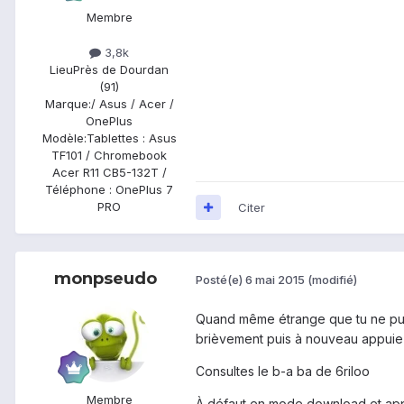
Membre
3,8k
Lieu
Près de Dourdan
(91)
Marque:
/ Asus / Acer /
OnePlus
Modèle:
Tablettes : Asus
TF101 / Chromebook
Acer R11 CB5-132T /
Téléphone : OnePlus 7
PRO
Citer
monpseudo
Posté(e)
6 mai 2015
(modifié)
Quand même étrange que tu ne puis
brièvement puis à nouveau appuie s
Consultes le b-a ba de 6riloo
Membre
À défaut en mode download et appl