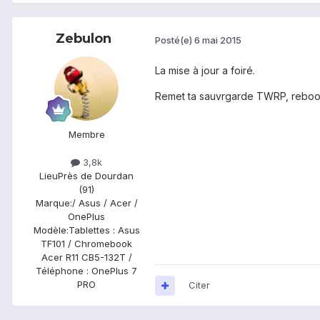
Zebulon
Posté(e)
6 mai 2015
La mise à jour a foiré.
Remet ta sauvrgarde TWRP, reboo
Membre
3,8k
Lieu
Près de Dourdan
(91)
Marque:
/ Asus / Acer /
OnePlus
Modèle:
Tablettes : Asus
TF101 / Chromebook
Acer R11 CB5-132T /
Téléphone : OnePlus 7
PRO
Citer