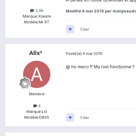
2,9k
Modifié
6 mai 2015
par monpseud
Marque:
Xiaomi
Modèle:
Mi 9T
Citer
Alix²
Posté(e)
6 mai 2015
@
ho merci !!! Ma rom fonctionne !!
Membre
4
Marque:
LG
Modèle:
D855
Citer