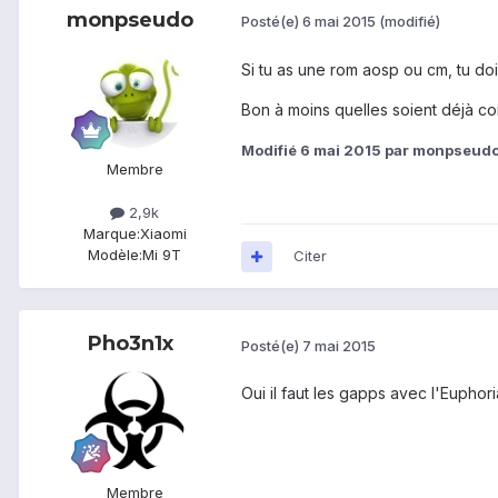
monpseudo
Posté(e)
6 mai 2015
(modifié)
Si tu as une rom aosp ou cm, tu doi
Bon à moins quelles soient déjà com
Modifié
6 mai 2015
par monpseud
Membre
2,9k
Marque:
Xiaomi
Modèle:
Mi 9T
Citer
Pho3n1x
Posté(e)
7 mai 2015
Oui il faut les gapps avec l'Euphori
Membre