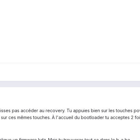
ses pas accéder au recovery. Tu appuies bien sur les touches pow
ur ces mêmes touches. À l'accueil du bootloader tu acceptes 2 fois 
ique un firmware kdz. Mais tu trouveras tout ça dans le b-a ba