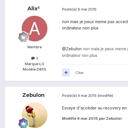
Alix²
Posté(e)
6 mai 2015
non mais je peux meme pas acceder 
ordinateur non plus
Membre
non mais je peux meme pa
@Zebulon
ordinateur non plus
4
Marque:
LG
Modèle:
D855
Citer
Zebulon
Posté(e)
6 mai 2015
(modifié)
Essaye d'accéder au recovery en f
Modifié
6 mai 2015
par Zebulon