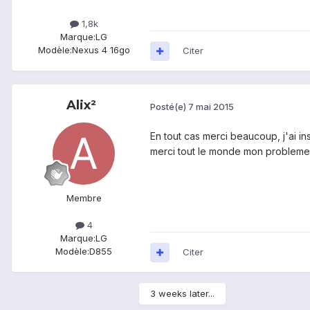
1,8k
Marque:
LG
Modèle:
Nexus 4 16go
Citer
Alix²
Posté(e)
7 mai 2015
En tout cas merci beaucoup, j'ai in
merci tout le monde mon probleme 
Membre
4
Marque:
LG
Modèle:
D855
Citer
3 weeks later...