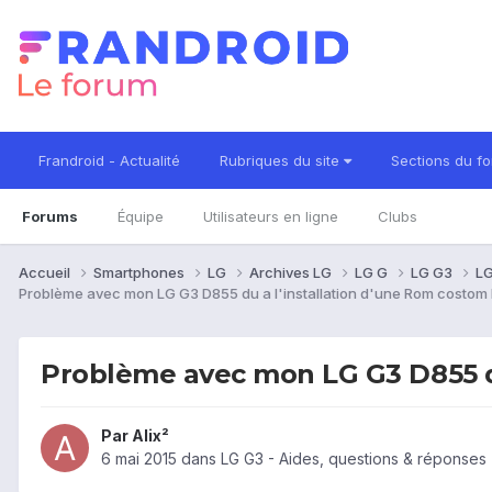
Frandroid - Actualité
Rubriques du site
Sections du f
Forums
Équipe
Utilisateurs en ligne
Clubs
Accueil
Smartphones
LG
Archives LG
LG G
LG G3
LG
Problème avec mon LG G3 D855 du a l'installation d'une Rom costom E
Problème avec mon LG G3 D855 du
Par
Alix²
6 mai 2015
dans
LG G3 - Aides, questions & réponses